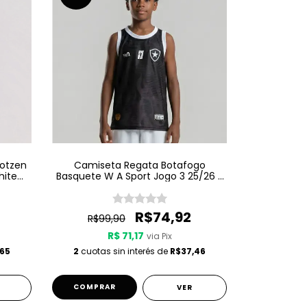
Kotzen
Camiseta Regata Botafogo
hite
Basquete W A Sport Jogo 3 25/26 -
Preta
R$74,92
R$99,90
R$ 71,17
via Pix
65
2
cuotas sin interés de
R$37,46
COMPRAR
VER