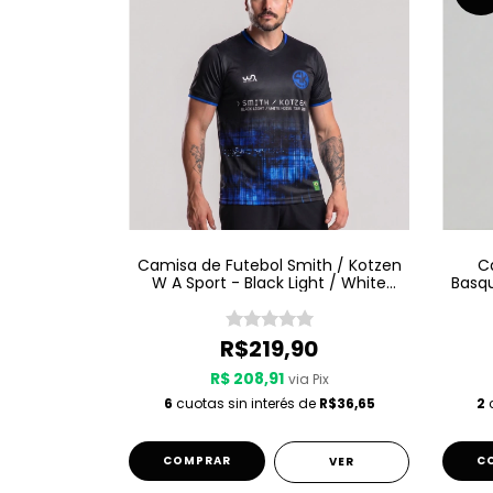
Camisa de Futebol Smith / Kotzen
C
W A Sport - Black Light / White
Basqu
Noise - Preta
R$219,90
R$ 208,91
via Pix
6
cuotas sin interés de
R$36,65
2
c
COMPRAR
C
VER