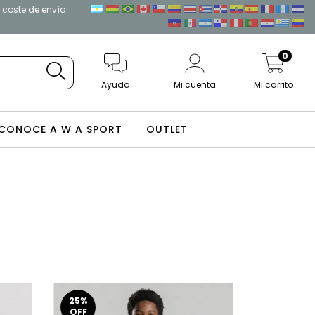
l coste de envío
0
Ayuda
Mi cuenta
Mi carrito
CONOCE A W A SPORT
OUTLET
25
%
OFF