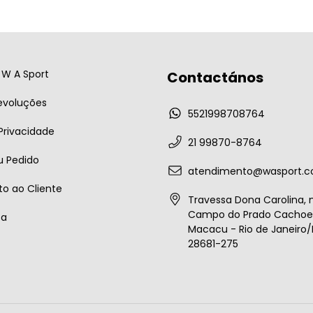
W A Sport
Contactános
evoluções
5521998708764
 Privacidade
21 99870-8764
u Pedido
atendimento@wasport.c
o ao Cliente
Travessa Dona Carolina, n
Campo do Prado Cachoei
ta
Macacu - Rio de Janeiro/B
28681-275