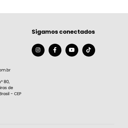
Sigamos conectados
om.br
º 80,
ras de
rasil - CEP