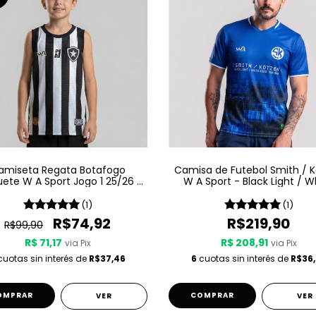
amiseta Regata Botafogo
Camisa de Futebol Smith / 
ete W A Sport Jogo 1 25/26 -
W A Sport - Black Light / W
Listrada
Noise - Azul
(1)
(1)
R$74,92
R$219,90
R$99,90
R$ 71,17
R$ 208,91
via Pix
via Pix
uotas sin interés de
R$37,46
6
cuotas sin interés de
R$36,
OMPRAR
COMPRAR
VER
VER