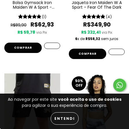
Bolsa Gymsack Iron
Jaqueta Iron Maiden W A
Maiden W A Sport -
Sport – Fear Of The Dark
Seventh Son Of A Seventh
Son
(1)
(4)
R$62,93
R$349,90
R$89,90
R$ 59,78
R$ 332,41
via Pix
via Pix
6
x de
R$58,32
sem juros
COMPRAR
50
%
OFF
Ao navegar por este site
você aceita o uso de cookies
para agilizar a sua experiência de compra.
ENTENDI