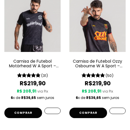
Camisa de Futebol
Camisa de Futebol Ozzy
Motörhead W A Sport –
Osbourne W A Sport –
Since 1975
Since 1980
(31)
(50)
R$219,90
R$219,90
R$ 208,91
R$ 208,91
via Pix
via Pix
6
x de
R$36,65
sem juros
6
x de
R$36,65
sem juros
COMPRAR
COMPRAR