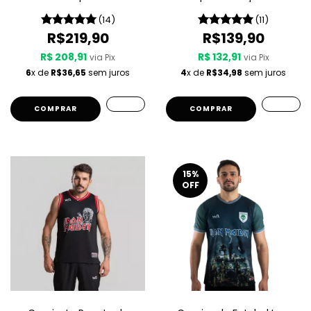
Of Death
(14)
(11)
R$219,90
R$139,90
R$ 208,91
R$ 132,91
via Pix
via Pix
6
x de
R$36,65
sem juros
4
x de
R$34,98
sem juros
COMPRAR
COMPRAR
15
%
OFF