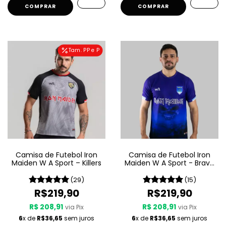
COMPRAR
COMPRAR
Tam. PP e P
Camisa de Futebol Iron
Camisa de Futebol Iron
Maiden W A Sport – Killers
Maiden W A Sport - Brave
New World
(29)
(15)
R$219,90
R$219,90
R$ 208,91
R$ 208,91
via Pix
via Pix
6
x de
R$36,65
sem juros
6
x de
R$36,65
sem juros