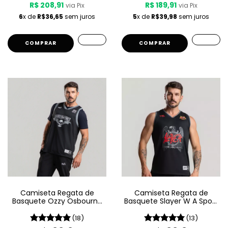
R$ 208,91
R$ 189,91
via Pix
via Pix
6
x de
R$36,65
sem juros
5
x de
R$39,98
sem juros
COMPRAR
COMPRAR
Camiseta Regata de
Camiseta Regata de
Basquete Ozzy Osbourne
Basquete Slayer W A Sport
W A Sport – Since 1980
– Since 1981
(18)
(13)