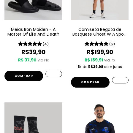
Meias Iron Maiden - A
Camiseta Regata de
Matter Of Life And Death
Basquete Ghost W A Sport
– Since 2010
(4)
(6)
R$39,90
R$199,90
R$ 37,90
R$ 189,91
via Pix
via Pix
5
x de
R$39,98
sem juros
COMPRAR
COMPRAR