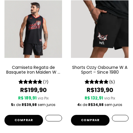
Camiseta Regata de
Shorts Ozzy Osbourne W A
Basquete Iron Maiden W A
Sport – Since 1980
Sport – Senjutsu
(7)
(5)
R$199,90
R$139,90
R$ 189,91
R$ 132,91
via Pix
via Pix
5
x de
R$39,98
sem juros
4
x de
R$34,98
sem juros
COMPRAR
COMPRAR