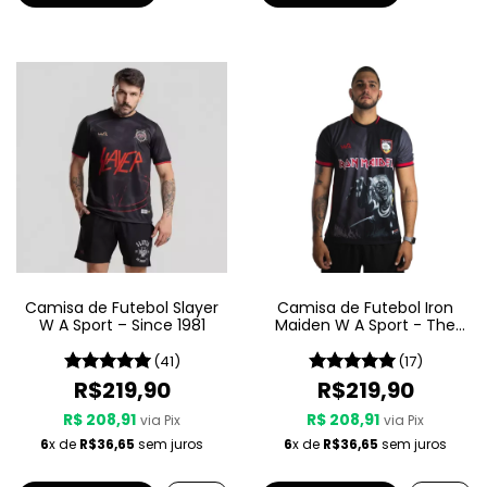
Camisa de Futebol Slayer
Camisa de Futebol Iron
W A Sport – Since 1981
Maiden W A Sport - The
Number Of The Beast
(41)
(17)
R$219,90
R$219,90
R$ 208,91
R$ 208,91
via Pix
via Pix
6
x de
R$36,65
sem juros
6
x de
R$36,65
sem juros