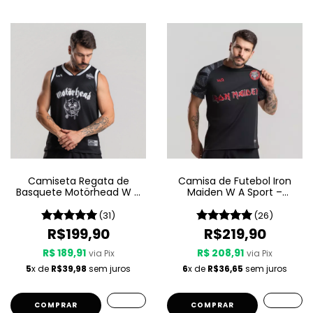
Camiseta Regata de
Camisa de Futebol Iron
Basquete Motörhead W A
Maiden W A Sport –
Sport – Since 1975
Senjutsu
(31)
(26)
R$199,90
R$219,90
R$ 189,91
R$ 208,91
via Pix
via Pix
5
x de
R$39,98
sem juros
6
x de
R$36,65
sem juros
COMPRAR
COMPRAR