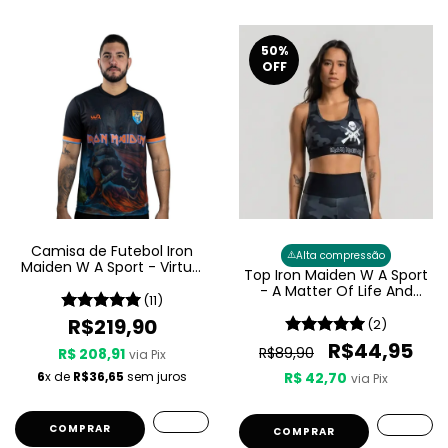
50
%
OFF
Camisa de Futebol Iron
⚠️
Alta compressão
Maiden W A Sport - Virtual
Top Iron Maiden W A Sport
XI
- A Matter Of Life And
(11)
Death Feminino
R$219,90
(2)
R$44,95
R$89,90
R$ 208,91
via Pix
6
x de
R$36,65
sem juros
R$ 42,70
via Pix
COMPRAR
COMPRAR