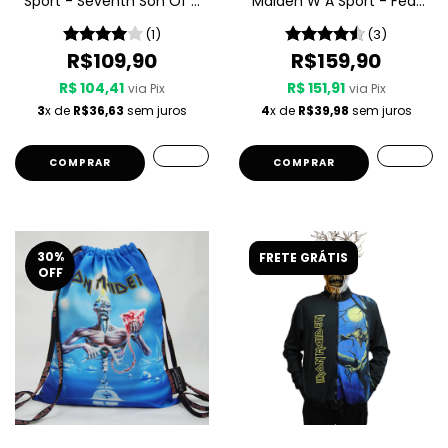
Sport - Seventh Son Of A
Maiden W A Sport - Fear
Seventh Son
Of The Dark
(1)
(3)
R$109,90
R$159,90
R$ 104,41
R$ 151,91
via Pix
via Pix
3
x de
R$36,63
sem juros
4
x de
R$39,98
sem juros
COMPRAR
COMPRAR
30
%
FRETE GRÁTIS
OFF