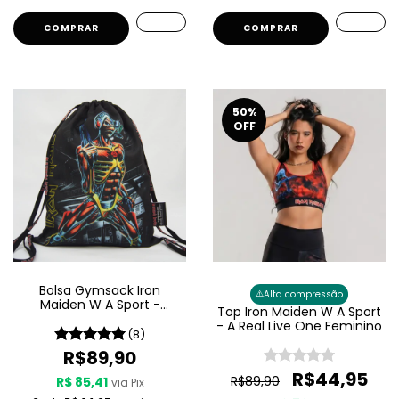
COMPRAR
COMPRAR
50
%
OFF
Bolsa Gymsack Iron
⚠️
Alta compressão
Maiden W A Sport -
Top Iron Maiden W A Sport
Somewhere In Time
- A Real Live One Feminino
(8)
R$89,90
R$44,95
R$89,90
R$ 85,41
via Pix