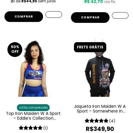
2
x de
R$44,95
sem juros
R$ 42,70
via Pix
COMPRAR
50
%
FRETE GRÁTIS
OFF
Jaqueta Iron Maiden W A
⚠️
Alta compressão
Sport – Somewhere In
Top Iron Maiden W A Sport
Time
– Eddie’s Collection
(4)
Feminino
R$349,90
(1)