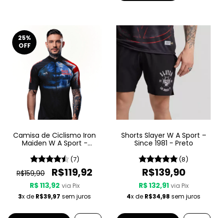
25
%
OFF
Camisa de Ciclismo Iron
Shorts Slayer W A Sport –
Maiden W A Sport -
Since 1981 - Preto
Maiden England
(7)
(8)
R$119,92
R$139,90
R$159,90
R$ 113,92
R$ 132,91
via Pix
via Pix
3
x de
R$39,97
sem juros
4
x de
R$34,98
sem juros