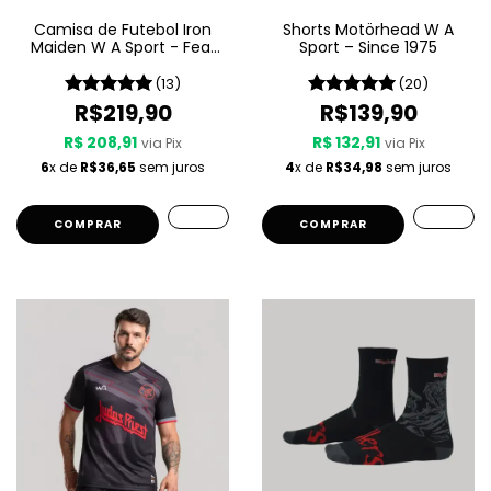
Camisa de Futebol Iron
Shorts Motörhead W A
Maiden W A Sport - Fear
Sport – Since 1975
Of The Dark
(13)
(20)
R$219,90
R$139,90
R$ 208,91
R$ 132,91
via Pix
via Pix
6
x de
R$36,65
sem juros
4
x de
R$34,98
sem juros
COMPRAR
COMPRAR