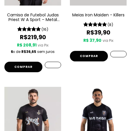
Camisa de Futebol Judas
Meias Iron Maiden - Killers
Priest W A Sport – Metal
Gods
(8)
(16)
R$39,90
R$219,90
R$ 37,90
via Pix
R$ 208,91
via Pix
6
x de
R$36,65
sem juros
COMPRAR
COMPRAR