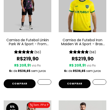
Camisa de Futebol Linkin
Camisa de Futebol Iron
Park W A Sport - From
Maiden W A Sport – Brasil
Zero
- Amarela
(50)
(58)
R$219,90
R$219,90
R$ 208,91
R$ 208,91
via Pix
via Pix
6
x de
R$36,65
sem juros
6
x de
R$36,65
sem juros
COMPRAR
COMPRAR
Tam. PP e P
5
%