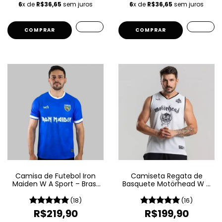
6
x de
R$36,65
sem juros
6
x de
R$36,65
sem juros
COMPRAR
COMPRAR
Camisa de Futebol Iron
Camiseta Regata de
Maiden W A Sport – Brasil
Basquete Motörhead W A
- Azul
Sport – Since 1975 LIVE
(18)
(16)
R$219,90
R$199,90