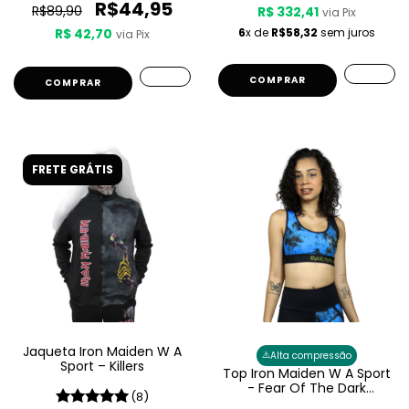
R$44,95
R$89,90
R$ 332,41
via Pix
R$ 42,70
6
x de
R$58,32
sem juros
via Pix
COMPRAR
COMPRAR
FRETE GRÁTIS
Jaqueta Iron Maiden W A
⚠️
Alta compressão
Sport – Killers
Top Iron Maiden W A Sport
- Fear Of The Dark
(8)
Feminino