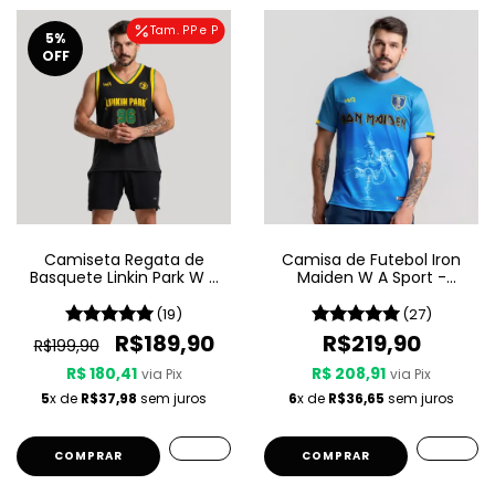
Tam. PP e P
5
%
OFF
Camiseta Regata de
Camisa de Futebol Iron
Basquete Linkin Park W A
Maiden W A Sport -
Sport - Brazilian Edition
Seventh Son Of A Seventh
Son
(19)
(27)
R$189,90
R$219,90
R$199,90
R$ 180,41
R$ 208,91
via Pix
via Pix
5
x de
R$37,98
sem juros
6
x de
R$36,65
sem juros
COMPRAR
COMPRAR