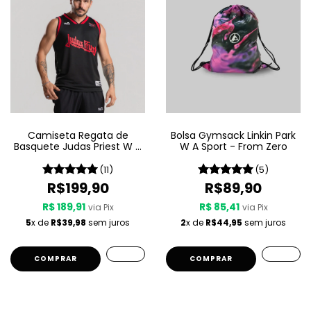
Camiseta Regata de
Bolsa Gymsack Linkin Park
Basquete Judas Priest W A
W A Sport - From Zero
Sport – Metal Gods
(11)
(5)
R$199,90
R$89,90
R$ 189,91
R$ 85,41
via Pix
via Pix
5
x de
R$39,98
sem juros
2
x de
R$44,95
sem juros
COMPRAR