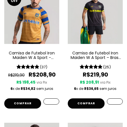
OFF
Camisa de Futebol Iron
Camisa de Futebol Iron
Maiden W A Sport -
Maiden W A Sport – Brasil
Powerslave
- Preta
(37)
(25)
R$208,90
R$219,90
R$219,90
R$ 198,45
R$ 208,91
via Pix
via Pix
6
x de
R$34,82
sem juros
6
x de
R$36,65
sem juros
COMPRAR
COMPRAR