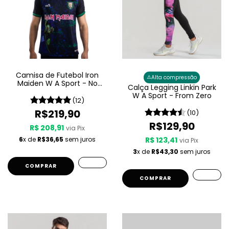
Camisa de Futebol Iron
⚠️
Alta compressão
Maiden W A Sport - No
Calça Legging Linkin Park
Prayer For The Dying
W A Sport - From Zero
(12)
R$219,90
(10)
R$129,90
R$ 208,91
via Pix
6
x de
R$36,65
sem juros
R$ 123,41
via Pix
3
x de
R$43,30
sem juros
COMPRAR
COMPRAR