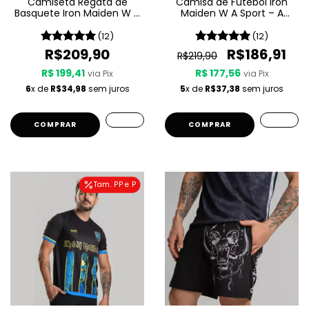
Camiseta Regata de
Camisa de Futebol Iron
Basquete Iron Maiden W A
Maiden W A Sport – A
Sport – Killers
Matter Of Life And Death
(12)
(12)
R$209,90
R$186,91
R$219,90
R$ 199,41
R$ 177,56
via Pix
via Pix
6
x de
R$34,98
sem juros
5
x de
R$37,38
sem juros
COMPRAR
COMPRAR
Tam. PP e P