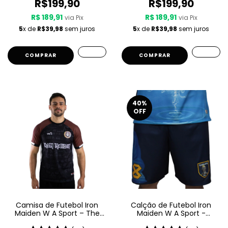
R$199,90
R$199,90
R$ 189,91
R$ 189,91
via Pix
via Pix
5
x de
R$39,98
sem juros
5
x de
R$39,98
sem juros
COMPRAR
COMPRAR
40
%
OFF
Camisa de Futebol Iron
Calção de Futebol Iron
Maiden W A Sport – The
Maiden W A Sport -
Book Of Souls
Seventh Son Of A Seventh