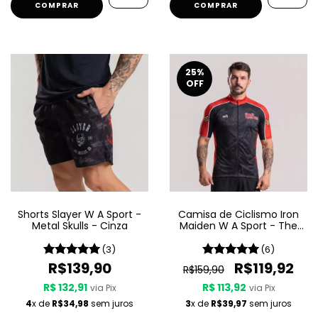
COMPRAR
COMPRAR
25
%
OFF
Shorts Slayer W A Sport -
Camisa de Ciclismo Iron
Metal Skulls - Cinza
Maiden W A Sport - The
Trooper
(3)
(6)
R$139,90
R$119,92
R$159,90
R$ 132,91
R$ 113,92
via Pix
via Pix
4
x de
R$34,98
sem juros
3
x de
R$39,97
sem juros