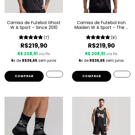
Camisa de Futebol Ghost
Camisa de Futebol Iron
W A Sport – Since 2010
Maiden W A Sport - The X
Factor
(7)
(8)
R$219,90
R$219,90
R$ 208,91
R$ 208,91
via Pix
via Pix
6
x de
R$36,65
sem juros
6
x de
R$36,65
sem juros
COMPRAR
COMPRAR