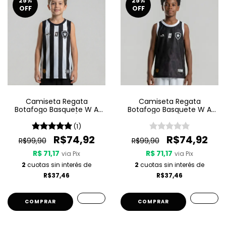
25
%
25
%
OFF
OFF
Camiseta Regata
Camiseta Regata
Botafogo Basquete W A
Botafogo Basquete W A
Sport Jogo 1 25/26 -
Sport Jogo 3 25/26 - Preta
Listrada
(1)
R$74,92
R$74,92
R$99,90
R$99,90
R$ 71,17
R$ 71,17
via Pix
via Pix
2
cuotas sin interés de
2
cuotas sin interés de
R$37,46
R$37,46
COMPRAR
COMPRAR