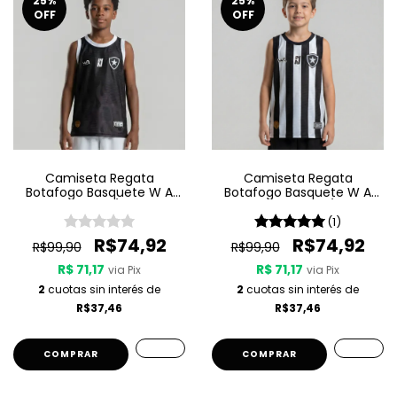
25
%
25
%
OFF
OFF
Camiseta Regata
Camiseta Regata
Botafogo Basquete W A
Botafogo Basquete W A
Sport Jogo 3 25/26 - Preta
Sport Jogo 1 25/26 -
Listrada
(1)
R$74,92
R$74,92
R$99,90
R$99,90
R$ 71,17
R$ 71,17
via Pix
via Pix
2
cuotas sin interés de
2
cuotas sin interés de
R$37,46
R$37,46
COMPRAR
COMPRAR