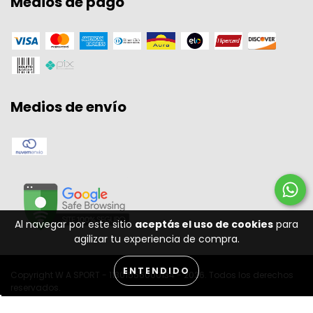
Medios de pago
Medios de envío
Al navegar por este sitio
aceptás el uso de cookies
para
agilizar tu experiencia de compra.
ENTENDIDO
Copyright W A SPORT - 11301556000134 - 2026. Todos los derechos
reservados.
Desenvolvido por: