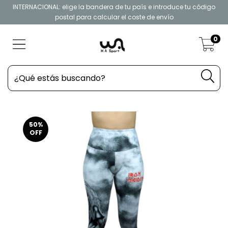
INTERNACIONAL: elige la bandera de tu país e introduce tu código
postal para calcular el coste de envío
0
50
%
OFF