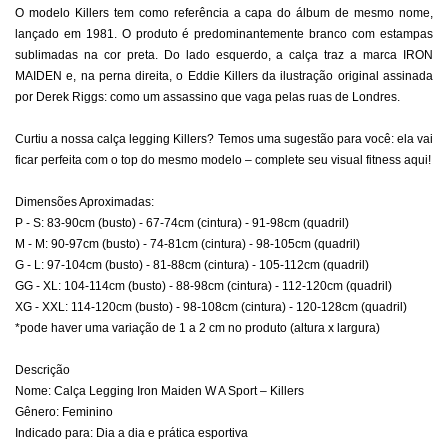
O modelo Killers tem como referência a capa do álbum de mesmo nome,
lançado em 1981. O produto é predominantemente branco com estampas
sublimadas na cor preta. Do lado esquerdo, a calça traz a marca IRON
MAIDEN e, na perna direita, o Eddie Killers da ilustração original assinada
por Derek Riggs: como um assassino que vaga pelas ruas de Londres.
Curtiu a nossa calça legging
Killers? Temos uma sugestão para você: ela vai
ficar perfeita com o top do mesmo modelo – complete seu visual fitness aqui!
Dimensões Aproximadas:
P - S: 83-90cm (busto) - 67-74cm (cintura) - 91-98cm (quadril)
M - M: 90-97cm (busto) - 74-81cm (cintura) - 98-105cm (quadril)
G - L: 97-104cm (busto) - 81-88cm (cintura) - 105-112cm (quadril)
GG - XL: 104-114cm (busto) - 88-98cm (cintura) - 112-120cm (quadril)
XG - XXL: 114-120cm (busto) - 98-108cm (cintura) - 120-128cm (quadril)
*pode haver uma variação de 1 a 2 cm no produto (altura x largura)
Descrição
Nome: Calça Legging Iron Maiden W A Sport – Killers
Gênero: Feminino
Indicado para: Dia a dia e prática esportiva