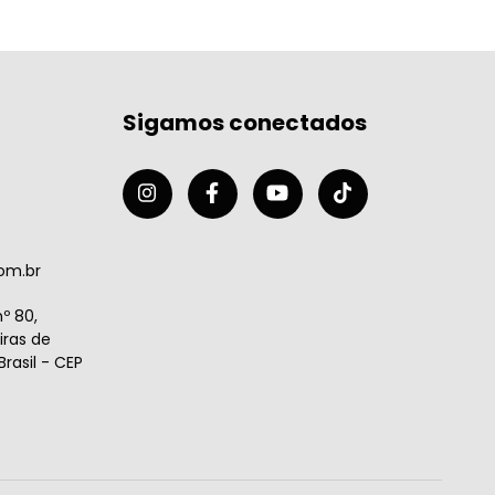
Sigamos conectados
om.br
º 80,
ras de
rasil - CEP