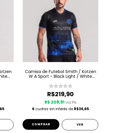
Kotzen
Camisa de Futebol Smith / Kotzen
hite
W A Sport - Black Light / White
Noise - Preta
R$219,90
R$ 208,91
via Pix
65
6
cuotas sin interés de
R$36,65
COMPRAR
VER