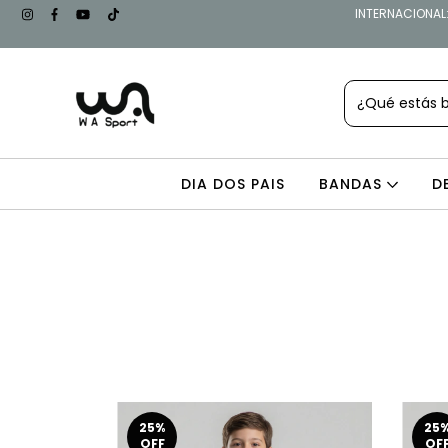
INTERNACIONAL: 
DIA DOS PAIS
BANDAS
D
25
%
25
OFF
OF