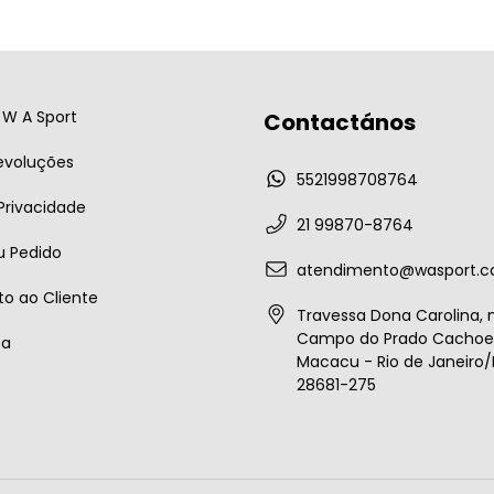
W A Sport
Contactános
evoluções
5521998708764
 Privacidade
21 99870-8764
u Pedido
atendimento@wasport.c
o ao Cliente
Travessa Dona Carolina, n
Campo do Prado Cachoei
ta
Macacu - Rio de Janeiro/B
28681-275