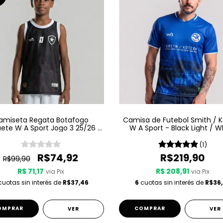
amiseta Regata Botafogo
Camisa de Futebol Smith / 
ete W A Sport Jogo 3 25/26 -
W A Sport - Black Light / W
Preta
Noise - Azul
(1)
R$74,92
R$219,90
R$99,90
R$ 71,17
R$ 208,91
via Pix
via Pix
uotas sin interés de
R$37,46
6
cuotas sin interés de
R$36,
OMPRAR
COMPRAR
VER
VER