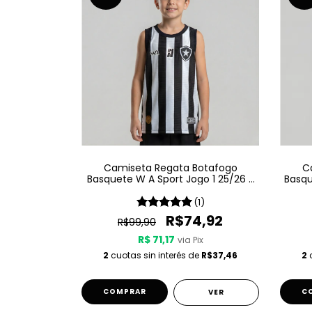
Camiseta Regata Botafogo
C
Basquete W A Sport Jogo 1 25/26 -
Basqu
Listrada
(1)
R$74,92
R$99,90
R$ 71,17
via Pix
2
cuotas sin interés de
R$37,46
2
c
COMPRAR
C
VER