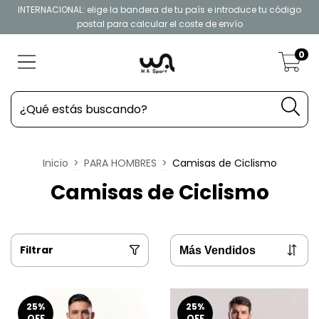
INTERNACIONAL: elige la bandera de tu país e introduce tu código
postal para calcular el coste de envío
0
Inicio
>
PARA HOMBRES
>
Camisas de Ciclismo
Camisas de Ciclismo
Filtrar
25
%
25
%
OFF
OFF