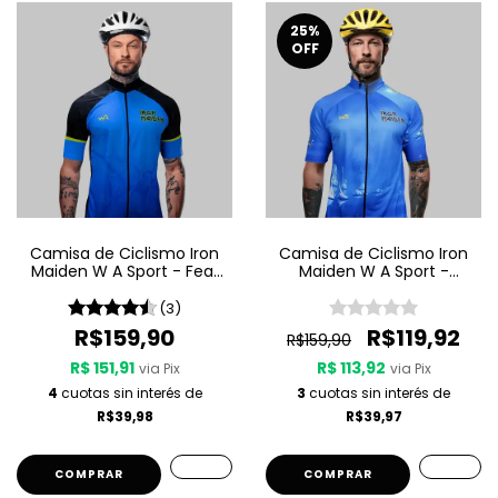
25
%
OFF
Camisa de Ciclismo Iron
Camisa de Ciclismo Iron
Maiden W A Sport - Fear
Maiden W A Sport -
Of The Dark
Seventh Son Of A Seventh
Son
(3)
R$159,90
R$119,92
R$159,90
R$ 151,91
R$ 113,92
via Pix
via Pix
4
cuotas sin interés de
3
cuotas sin interés de
R$39,98
R$39,97
COMPRAR
COMPRAR