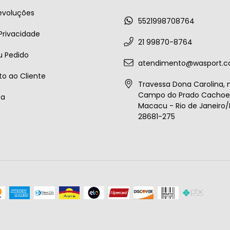
evoluções
5521998708764
 Privacidade
21 99870-8764
u Pedido
atendimento@wasport.c
o ao Cliente
Travessa Dona Carolina, n
Campo do Prado Cachoei
ta
Macacu - Rio de Janeiro/B
28681-275