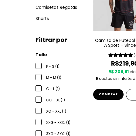
Camisetas Regatas
Shorts
Filtrar por
Camisa de Futebol
A Sport – Since
Talle
(
R$219,9
P - S (1)
R$ 208,91
via
M - M (1)
6
cuotas sin interés 
G - L (1)
COMPRAR
GG - XL (1)
XG - XXL (1)
XXG - XXXL (1)
3XG - 3XXL (1)