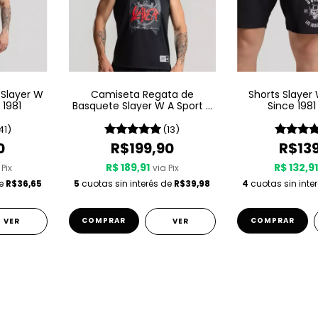
 Slayer W
Camiseta Regata de
Shorts Slayer
 1981
Basquete Slayer W A Sport –
Since 1981
Since 1981
41)
(13)
0
R$199,90
R$13
R$ 189,91
R$ 132,9
 Pix
via Pix
de
R$36,65
5
cuotas sin interés de
R$39,98
4
cuotas sin inte
COMPRAR
COMPRAR
VER
VER