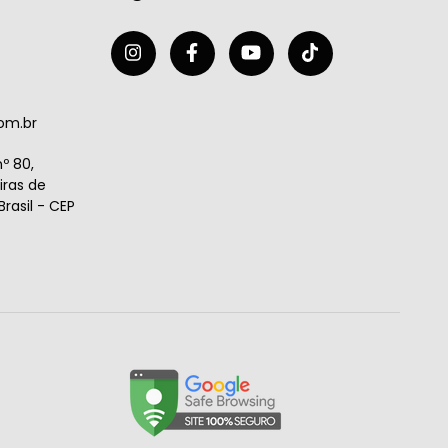
om.br
º 80,
ras de
rasil - CEP