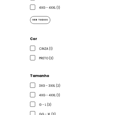
4XG - 4XXL (1)
VER TODOS
Cor
CINZA (1)
PRETO (3)
Tamanho
3XG - 3XXL (2)
4XG - 4XXL (1)
G - L (3)
GG - XL (3)