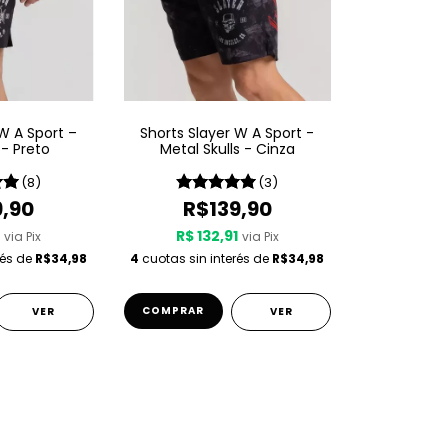
 W A Sport –
Shorts Slayer W A Sport -
 - Preto
Metal Skulls - Cinza
(8)
(3)
9,90
R$139,90
1
R$ 132,91
via Pix
via Pix
rés de
R$34,98
4
cuotas sin interés de
R$34,98
COMPRAR
VER
VER