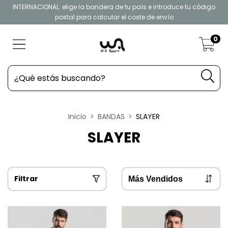
INTERNACIONAL: elige la bandera de tu país e introduce tu código
postal para calcular el coste de envío
0
Inicio
>
BANDAS
>
SLAYER
SLAYER
Filtrar