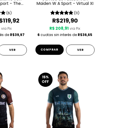
port - The
Maiden W A Sport - Virtual XI
per
(6)
(11)
$119,92
R$219,90
2
R$ 208,91
via Pix
via Pix
rés de
R$39,97
6
cuotas sin interés de
R$36,65
COMPRAR
VER
VER
15
%
OFF