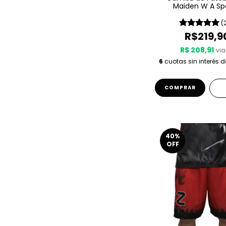
Maiden W A Sp
Somewhere In 
(
R$219,9
R$ 208,91
via
6
cuotas sin interés 
COMPRAR
40
%
OFF