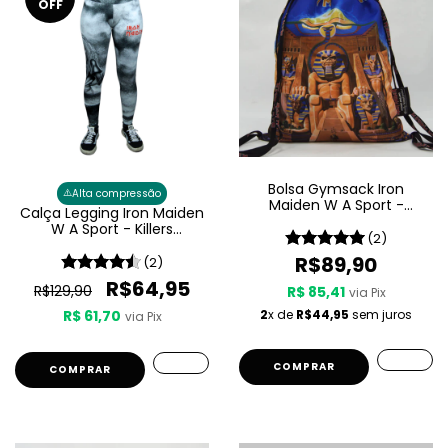
OFF
Bolsa Gymsack Iron
⚠️
Alta compressão
Maiden W A Sport -
Calça Legging Iron Maiden
Powerslave
W A Sport - Killers
(2)
Feminina
R$89,90
(2)
R$64,95
R$129,90
R$ 85,41
via Pix
R$ 61,70
2
x de
R$44,95
sem juros
via Pix
COMPRAR