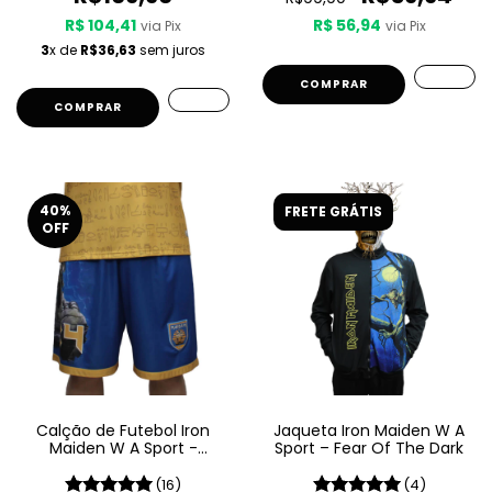
R$ 104,41
R$ 56,94
via Pix
via Pix
3
x de
R$36,63
sem juros
COMPRAR
COMPRAR
40
%
FRETE GRÁTIS
OFF
Calção de Futebol Iron
Jaqueta Iron Maiden W A
Maiden W A Sport -
Sport – Fear Of The Dark
Powerslave
(16)
(4)