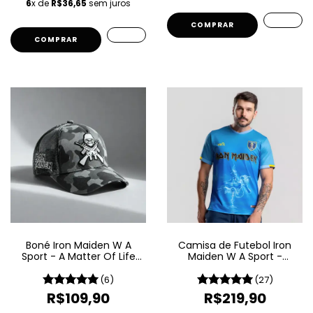
6
x de
R$36,65
sem juros
COMPRAR
Boné Iron Maiden W A
Camisa de Futebol Iron
Sport - A Matter Of Life
Maiden W A Sport -
And Death
Seventh Son Of A Seventh
Son
(6)
(27)
R$109,90
R$219,90