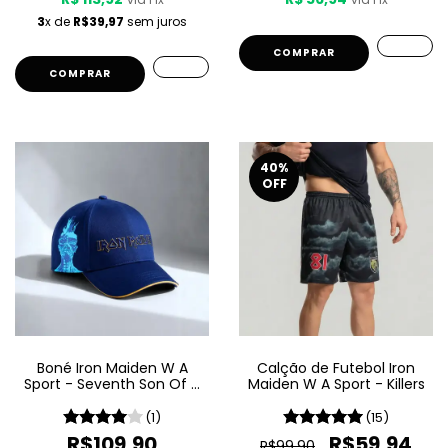
3
x de
R$39,97
sem juros
COMPRAR
COMPRAR
40
%
OFF
Boné Iron Maiden W A
Calção de Futebol Iron
Sport - Seventh Son Of A
Maiden W A Sport - Killers
Seventh Son
(1)
(15)
R$109,90
R$59,94
R$99,90