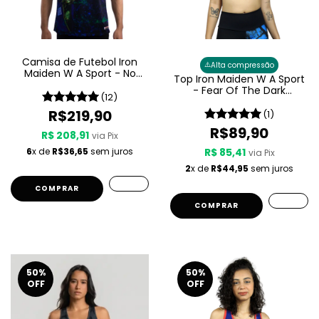
Camisa de Futebol Iron
⚠️
Alta compressão
Maiden W A Sport - No
Top Iron Maiden W A Sport
Prayer For The Dying
- Fear Of The Dark
(12)
Feminino
R$219,90
(1)
R$89,90
R$ 208,91
via Pix
6
x de
R$36,65
sem juros
R$ 85,41
via Pix
2
x de
R$44,95
sem juros
COMPRAR
COMPRAR
50
%
50
%
OFF
OFF