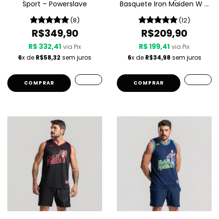
Sport – Powerslave
Basquete Iron Maiden W A
Sport – Killers
(8)
(12)
R$349,90
R$209,90
R$ 332,41
R$ 199,41
via Pix
via Pix
6
x de
R$58,32
sem juros
6
x de
R$34,98
sem juros
COMPRAR
COMPRAR