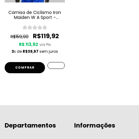
Camisa de Ciclismo Iron
Maiden W A Sport -
Seventh Son Of A Seventh
Son
R$119,92
R$159,90
R$ 113,92
via Pix
3
x de
R$39,97
sem juros
COMPRAR
Departamentos
Informações