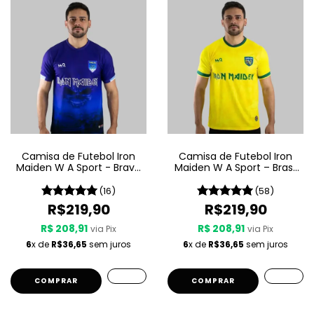
Camisa de Futebol Iron
Camisa de Futebol Iron
Maiden W A Sport - Brave
Maiden W A Sport – Brasil
New World
- Amarela
(16)
(58)
R$219,90
R$219,90
R$ 208,91
R$ 208,91
via Pix
via Pix
6
x de
R$36,65
sem juros
6
x de
R$36,65
sem juros
COMPRAR
COMPRAR