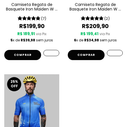
Camiseta Regata de
Camiseta Regata de
Basquete Iron Maiden W A
Basquete Iron Maiden W A
Sport – Senjutsu
Sport – Seventh Son Of A
Seventh Son
(7)
(2)
R$199,90
R$209,90
R$ 189,91
R$ 199,41
via Pix
via Pix
5
x de
R$39,98
sem juros
6
x de
R$34,98
sem juros
COMPRAR
COMPRAR
25
%
OFF