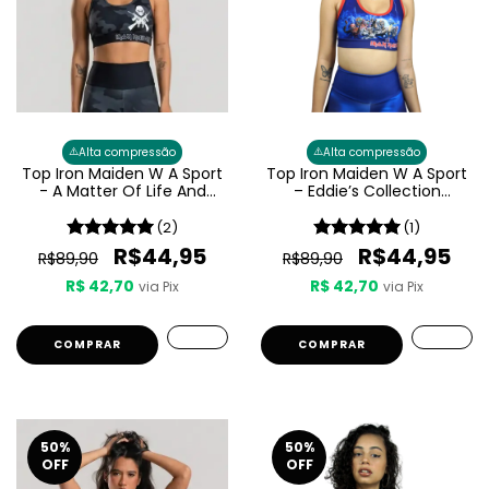
⚠️
⚠️
Alta compressão
Alta compressão
Top Iron Maiden W A Sport
Top Iron Maiden W A Sport
- A Matter Of Life And
– Eddie’s Collection
Death Feminino
Feminino
(2)
(1)
R$44,95
R$44,95
R$89,90
R$89,90
R$ 42,70
R$ 42,70
via Pix
via Pix
COMPRAR
COMPRAR
50
%
50
%
OFF
OFF