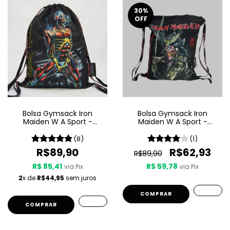
30
%
OFF
Bolsa Gymsack Iron
Bolsa Gymsack Iron
Maiden W A Sport -
Maiden W A Sport -
Somewhere In Time
Senjutsu
(8)
(1)
R$89,90
R$62,93
R$89,90
R$ 85,41
R$ 59,78
via Pix
via Pix
2
x de
R$44,95
sem juros