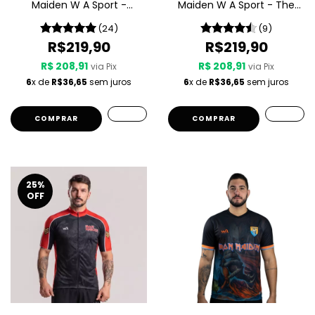
Maiden W A Sport -
Maiden W A Sport - The
Somewhere In Time
Final Frontier
(24)
(9)
R$219,90
R$219,90
R$ 208,91
R$ 208,91
via Pix
via Pix
6
x de
R$36,65
sem juros
6
x de
R$36,65
sem juros
COMPRAR
COMPRAR
25
%
OFF