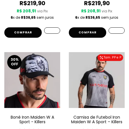
R$219,90
R$219,90
R$ 208,91
R$ 208,91
via Pix
via Pix
6
x de
R$36,65
sem juros
6
x de
R$36,65
sem juros
COMPRAR
COMPRAR
Tam. PP e P
30
%
OFF
Boné Iron Maiden W A
Camisa de Futebol Iron
Sport - Killers
Maiden W A Sport – Killers