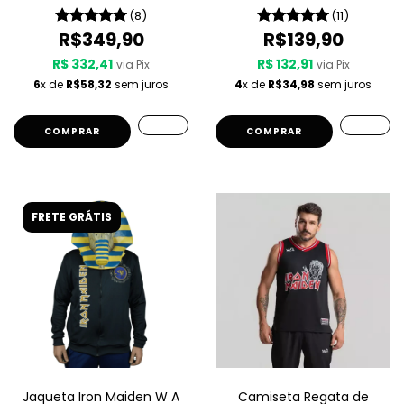
(8)
(11)
R$349,90
R$139,90
R$ 332,41
R$ 132,91
via Pix
via Pix
6
x de
R$58,32
sem juros
4
x de
R$34,98
sem juros
COMPRAR
COMPRAR
FRETE GRÁTIS
Jaqueta Iron Maiden W A
Camiseta Regata de