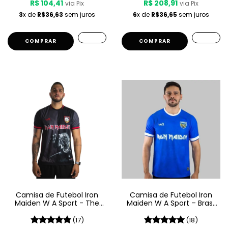
R$ 104,41
R$ 208,91
via Pix
via Pix
3
x de
R$36,63
sem juros
6
x de
R$36,65
sem juros
COMPRAR
Camisa de Futebol Iron
Camisa de Futebol Iron
Maiden W A Sport - The
Maiden W A Sport – Brasil
Number Of The Beast
- Azul
(17)
(18)