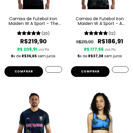
Camisa de Futebol Iron
Camisa de Futebol Iron
Maiden W A Sport – The
Maiden W A Sport – A
Book Of Souls
Matter Of Life And Death
(20)
(12)
R$219,90
R$186,91
R$219,90
R$ 208,91
R$ 177,56
via Pix
via Pix
6
x de
R$36,65
sem juros
5
x de
R$37,38
sem juros
COMPRAR
COMPRAR