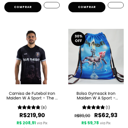
COMPRAR
30
%
OFF
Camisa de Futebol Iron
Bolsa Gymsack Iron
Maiden W A Sport - The X
Maiden W A Sport -
Factor
Seventh Son Of A Seventh
Son
(8)
(1)
R$219,90
R$62,93
R$89,90
R$ 208,91
R$ 59,78
via Pix
via Pix