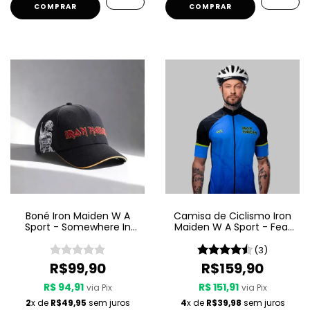
COMPRAR
Boné Iron Maiden W A
Camisa de Ciclismo Iron
Sport - Somewhere In
Maiden W A Sport - Fear
Time
Of The Dark
(3)
R$99,90
R$159,90
R$ 94,91
R$ 151,91
via Pix
via Pix
2
x de
R$49,95
sem juros
4
x de
R$39,98
sem juros