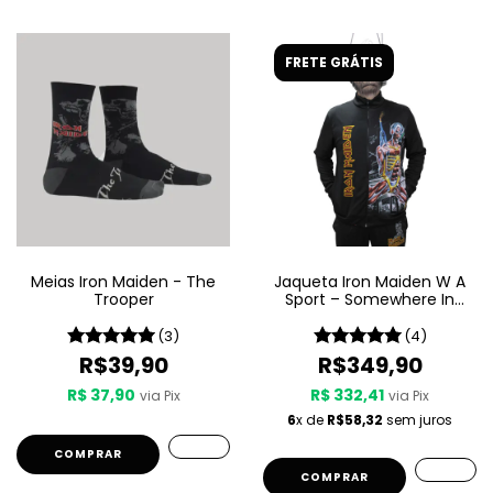
FRETE GRÁTIS
Meias Iron Maiden - The
Jaqueta Iron Maiden W A
Trooper
Sport – Somewhere In
Time
(3)
(4)
R$39,90
R$349,90
R$ 37,90
R$ 332,41
via Pix
via Pix
6
x de
R$58,32
sem juros
COMPRAR
COMPRAR