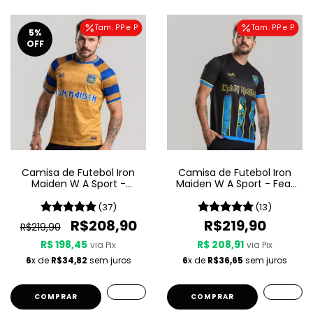
Tam. PP e P
Tam. PP e P
5
%
OFF
Camisa de Futebol Iron
Camisa de Futebol Iron
Maiden W A Sport -
Maiden W A Sport - Fear
Powerslave
Of The Dark
(37)
(13)
R$208,90
R$219,90
R$219,90
R$ 198,45
R$ 208,91
via Pix
via Pix
6
x de
R$34,82
sem juros
6
x de
R$36,65
sem juros
COMPRAR
COMPRAR