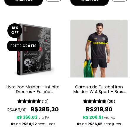
COMPRAR
COMPRAR
18
%
OFF
FRETE GRÁTIS
Livro Iron Maiden - Infinite
Camisa de Futebol Iron
Dreams - Edição
Maiden W A Sport – Brasil
Comemorativa
- Preta
(12)
(25)
R$385,30
R$219,90
R$469,90
R$ 366,03
R$ 208,91
via Pix
via Pix
6
x de
R$64,22
sem juros
6
x de
R$36,65
sem juros