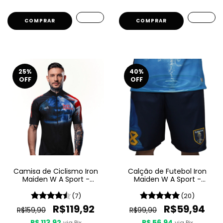
COMPRAR
25
%
40
%
OFF
OFF
Camisa de Ciclismo Iron
Calção de Futebol Iron
Maiden W A Sport -
Maiden W A Sport -
Maiden England
Seventh Son Of A Seventh
Son
(7)
(20)
R$119,92
R$59,94
R$159,90
R$99,90
R$ 113,92
R$ 56,94
via Pix
via Pix