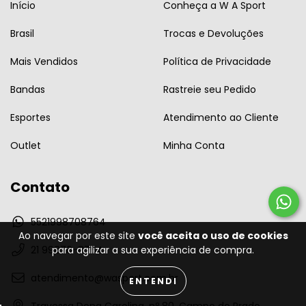
Início
Conheça a W A Sport
Brasil
Trocas e Devoluções
Mais Vendidos
Política de Privacidade
Bandas
Rastreie seu Pedido
Esportes
Atendimento ao Cliente
Outlet
Minha Conta
Contato
5521998708764
Ao navegar por este site
você aceita o uso de cookies
para agilizar a sua experiência de compra.
21 99870-8764
atendimento@wasport.com.br
ENTENDI