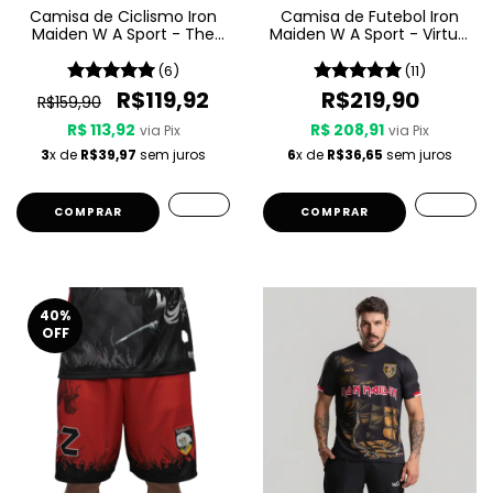
Camisa de Ciclismo Iron
Camisa de Futebol Iron
Maiden W A Sport - The
Maiden W A Sport - Virtual
Trooper
XI
(6)
(11)
R$119,92
R$219,90
R$159,90
R$ 113,92
R$ 208,91
via Pix
via Pix
3
x de
R$39,97
sem juros
6
x de
R$36,65
sem juros
COMPRAR
COMPRAR
40
%
OFF