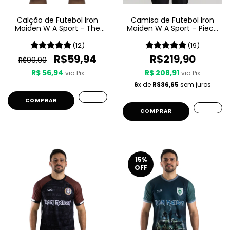
Calção de Futebol Iron
Camisa de Futebol Iron
Maiden W A Sport - The
Maiden W A Sport – Piece
Number Of The Beast
Of Mind
(12)
(19)
R$59,94
R$219,90
R$99,90
R$ 56,94
R$ 208,91
via Pix
via Pix
6
x de
R$36,65
sem juros
COMPRAR
COMPRAR
15
%
OFF