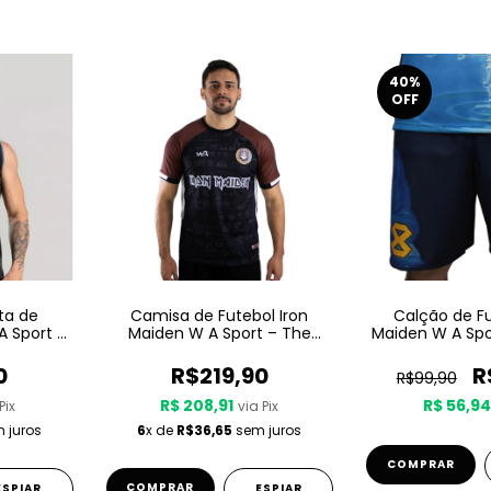
40
%
OFF
ta de
Camisa de Futebol Iron
Calção de Fu
A Sport –
Maiden W A Sport – The
Maiden W A Spo
Book Of Souls
Son Of A Se
0
R$219,90
R
R$99,90
R$ 208,91
R$ 56,9
Pix
via Pix
 juros
6
x de
R$36,65
sem juros
COMPRAR
COMPRAR
ESPIAR
ESPIAR