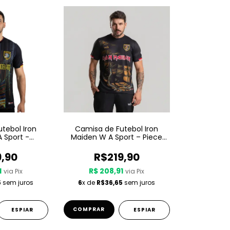
tebol Iron
Camisa de Futebol Iron
 Sport -
Maiden W A Sport – Piece
 In Time
Of Mind
9,90
R$219,90
1
R$ 208,91
via Pix
via Pix
5
sem juros
6
x de
R$36,65
sem juros
COMPRAR
ESPIAR
ESPIAR