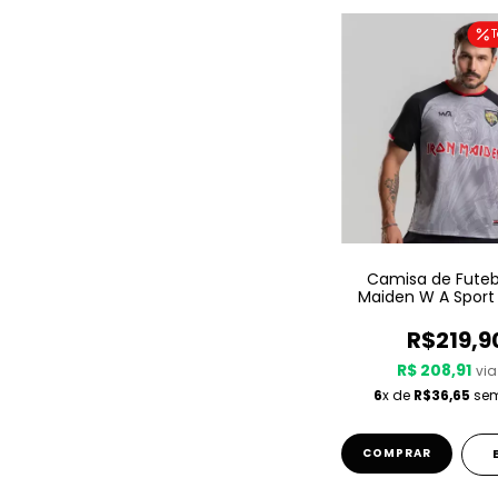
T
Camisa de Futebo
Maiden W A Sport –
R$219,9
R$ 208,91
via
6
x de
R$36,65
sem
COMPRAR