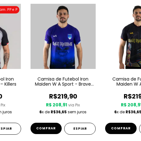
am. PP e P
l Iron
Camisa de Futebol Iron
Camisa de Fu
 Killers
Maiden W A Sport - Brave
Maiden W A
New World
Somewhere
0
R$219,90
R$21
R$ 208,91
R$ 208,9
 Pix
via Pix
 juros
6
x de
R$36,65
sem juros
6
x de
R$36,6
COMPRAR
COMPRAR
ESPIAR
ESPIAR