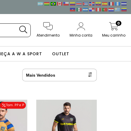
0
Atendimento
Minha conta
Meu carrinho
EÇA A W A SPORT
OUTLET
Tam. PP e P