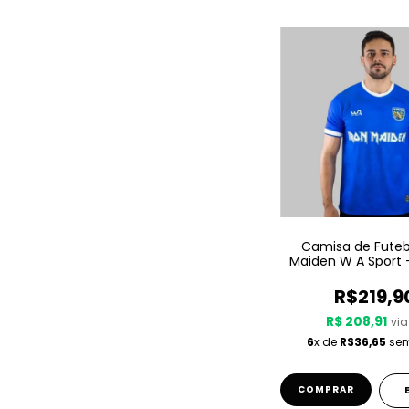
Camisa de Futebo
Maiden W A Sport –
Azul
R$219,9
R$ 208,91
via
6
x de
R$36,65
sem
COMPRAR