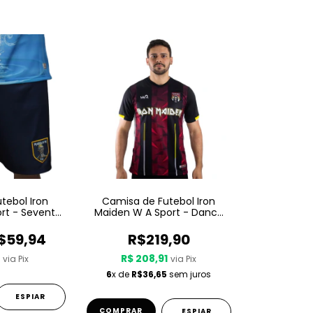
tebol Iron
Camisa de Futebol Iron
rt - Seventh
Maiden W A Sport - Dance
venth Son
Of Death
$59,94
R$219,90
4
R$ 208,91
via Pix
via Pix
6
x de
R$36,65
sem juros
ESPIAR
COMPRAR
ESPIAR