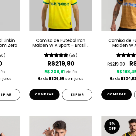
 Linkin
Camisa de Futebol Iron
Camisa de Fu
rom Zero
Maiden W A Sport – Brasil -
Maiden W A
Amarela
Powers
50)
(58)
0
R$219,90
R
R$219,90
R$ 208,91
R$ 198,4
 Pix
via Pix
 juros
6
x de
R$36,65
sem juros
6
x de
R$34,8
COMPRAR
COMPRAR
ESPIAR
ESPIAR
5
%
OFF