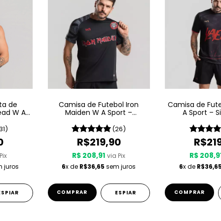
ta de
Camisa de Futebol Iron
Camisa de Fute
ead W A
Maiden W A Sport –
A Sport – S
1975
Senjutsu
31)
(26)
0
R$219,90
R$21
R$ 208,91
R$ 208,9
Pix
via Pix
 juros
6
x de
R$36,65
sem juros
6
x de
R$36,6
COMPRAR
COMPRAR
ESPIAR
ESPIAR