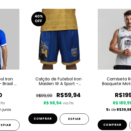
40
%
OFF
l Iron
Calção de Futebol Iron
Camiseta R
 Brasil -
Maiden W A Sport -
Basquete Mot
Powerslave
Sport – Since
0
R$59,94
R$19
R$99,90
R$ 56,94
R$ 189,9
 Pix
via Pix
 juros
5
x de
R$39,9
COMPRAR
ESPIAR
COMPRAR
ESPIAR