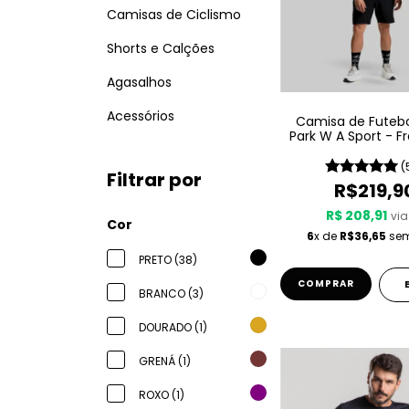
Camisas de Ciclismo
Shorts e Calções
Agasalhos
Acessórios
Camisa de Futebol
Park W A Sport - F
(
Filtrar por
R$219,9
R$ 208,91
via
Cor
6
x de
R$36,65
sem
PRETO (38)
COMPRAR
BRANCO (3)
DOURADO (1)
GRENÁ (1)
ROXO (1)