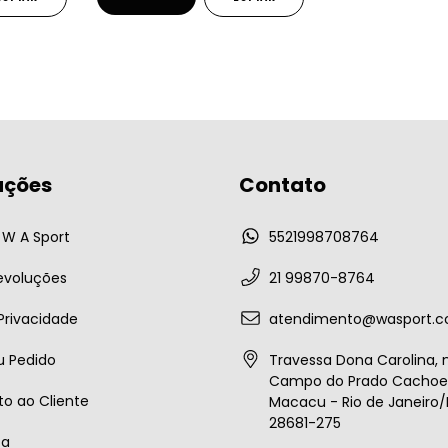
ações
Contato
W A Sport
5521998708764
evoluções
21 99870-8764
 Privacidade
atendimento@wasport.c
u Pedido
Travessa Dona Carolina, n
Campo do Prado Cachoei
o ao Cliente
Macacu - Rio de Janeiro/B
28681-275
ta