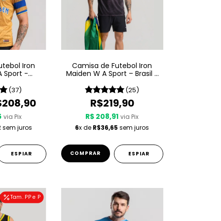
tebol Iron
Camisa de Futebol Iron
 Sport -
Maiden W A Sport – Brasil -
lave
Preta
(37)
(25)
$208,90
R$219,90
5
R$ 208,91
via Pix
via Pix
2
sem juros
6
x de
R$36,65
sem juros
COMPRAR
ESPIAR
ESPIAR
Tam. PP e P