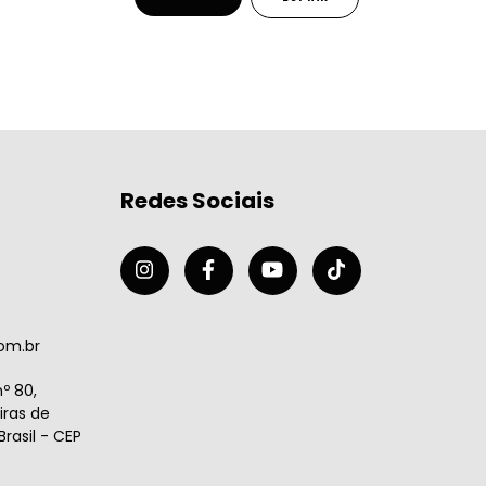
Redes Sociais
om.br
º 80,
ras de
rasil - CEP