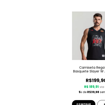
Camiseta Rega
Basquete Slayer W 
Since 1981
R$199,9
R$ 189,91
via 
5
x de
R$39,98
sem
COMPRAR