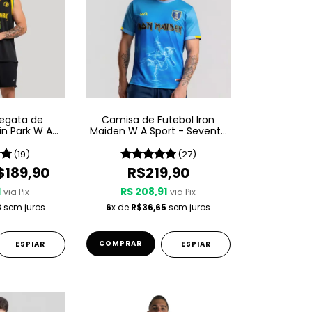
egata de
Camisa de Futebol Iron
in Park W A
Maiden W A Sport - Seventh
ian Edition
Son Of A Seventh Son
(19)
(27)
$189,90
R$219,90
1
R$ 208,91
via Pix
via Pix
8
sem juros
6
x de
R$36,65
sem juros
COMPRAR
ESPIAR
ESPIAR