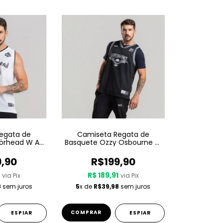
egata de
Camiseta Regata de
örhead W A
Basquete Ozzy Osbourne W
 1975 LIVE
A Sport – Since 1980
9,90
R$199,90
1
R$ 189,91
via Pix
via Pix
8
sem juros
5
x de
R$39,98
sem juros
COMPRAR
ESPIAR
ESPIAR