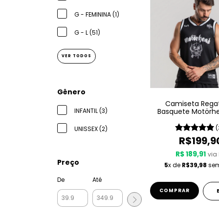
G - FEMININA (1)
G - L (51)
VER TODOS
Gênero
Camiseta Rega
Basquete Motörh
INFANTIL (3)
Sport – Since 
(
UNISSEX (2)
R$199,9
R$ 189,91
via 
Preço
5
x de
R$39,98
sem
De
Até
COMPRAR