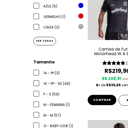
AZUL (5)
VERMELHO (1)
CINZA (3)
VER TODOS
Camisa de Fut
Motörhead W A S
Since 1975
Tamanho
(
R$219,9
14 - PP (3)
R$ 208,91
via
14 - PP - XS (48)
6
x de
R$36,65
sem
P - S (59)
COMPRAR
M - FEMININA (1)
M - M (57)
G - BABY LOOK (1)