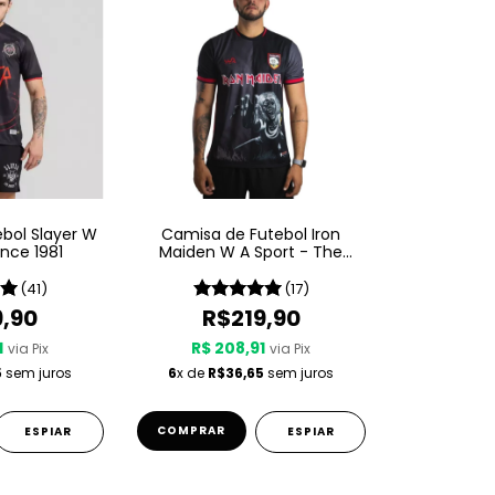
bol Slayer W
Camisa de Futebol Iron
ince 1981
Maiden W A Sport - The
Number Of The Beast
(41)
(17)
9,90
R$219,90
1
R$ 208,91
via Pix
via Pix
5
sem juros
6
x de
R$36,65
sem juros
COMPRAR
ESPIAR
ESPIAR