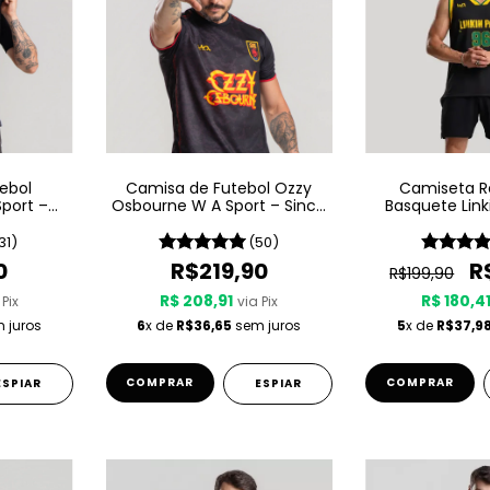
ebol
Camisa de Futebol Ozzy
Camiseta R
port –
Osbourne W A Sport – Since
Basquete Link
1980
Sport - Brazil
31)
(50)
0
R$219,90
R
R$199,90
R$ 208,91
R$ 180,4
 Pix
via Pix
 juros
6
x de
R$36,65
sem juros
5
x de
R$37,9
COMPRAR
COMPRAR
ESPIAR
ESPIAR