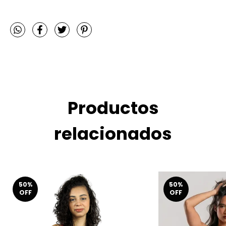
Productos
relacionados
50
%
50
%
OFF
OFF