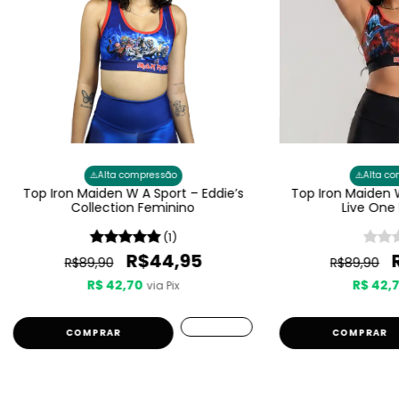
⚠️
⚠️
Alta compressão
Alta c
Top Iron Maiden W A Sport – Eddie’s
Top Iron Maiden W
Collection Feminino
Live One
(1)
R$44,95
R$89,90
R$89,90
R$ 42,70
R$ 42,
via Pix
COMPRAR
COMPRAR