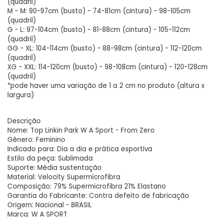
(quadril)
M - M: 90-97cm (busto) - 74-81cm (cintura) - 98-105cm 
(quadril)
G - L: 97-104cm (busto) - 81-88cm (cintura) - 105-112cm 
(quadril)
GG - XL: 104-114cm (busto) - 88-98cm (cintura) - 112-120cm 
(quadril)
XG - XXL: 114-120cm (busto) - 98-108cm (cintura) - 120-128cm 
(quadril)
*pode haver uma variação de 1 a 2 cm no produto (altura x 
largura)
Descrição
Nome: Top Linkin Park W A Sport - From Zero
Gênero: Feminino
Indicado para: Dia a dia e prática esportiva
Estilo da peça: Sublimada
Suporte: Média sustentação
Material: Velocity Supermicrofibra
Composição: 79% Supermicrofibra 21% Elastano
Garantia do Fabricante: Contra defeito de fabricação
Origem: Nacional - BRASIL
Marca: W A SPORT