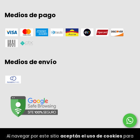
Medios de pago
Medios de envío
Al navegar por este sitio
aceptás el uso de cookies
para
Copyright W A SPORT - 11301556000134 - 2026. Todos los derechos