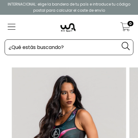
INTERNACIONAL: elige la bandera de tu país e introduce tu código
postal para calcular el coste de envío
0