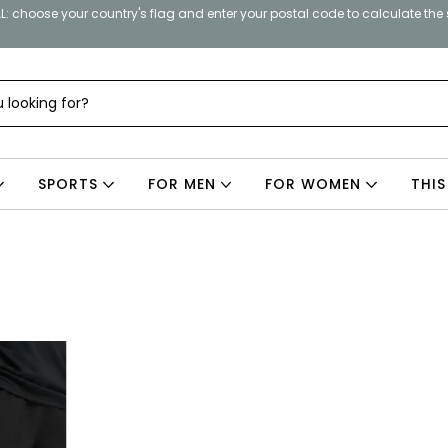
: choose your country's flag and enter your postal code to calculate the
SPORTS
FOR MEN
FOR WOMEN
THIS