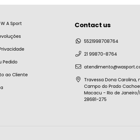
W A Sport
Contact us
evoluções
5521998708764
 Privacidade
21 99870-8764
u Pedido
atendimento@wasport.c
o ao Cliente
Travessa Dona Carolina, n
Campo do Prado Cachoei
ta
Macacu - Rio de Janeiro/B
28681-275