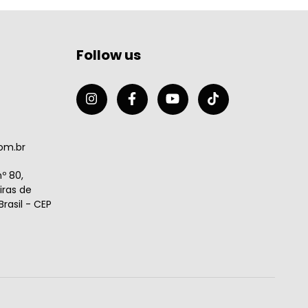
Follow us
om.br
º 80,
ras de
rasil - CEP