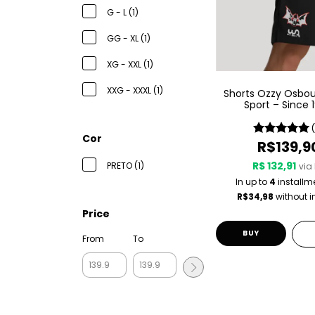
G - L (1)
GG - XL (1)
XG - XXL (1)
XXG - XXXL (1)
Shorts Ozzy Osbo
Sport – Since 
Cor
R$139,9
R$ 132,91
PRETO (1)
via 
In up to
4
installm
R$34,98
without i
Price
BUY
From
To