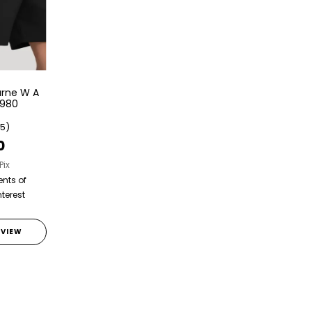
urne W A
1980
(5)
0
Pix
ents of
nterest
VIEW