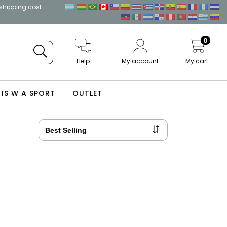
 shipping cost
0
Help
My account
My cart
 IS W A SPORT
OUTLET