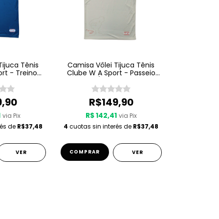
Tijuca Tênis
Camisa Vôlei Tijuca Tênis
rt - Treino
Clube W A Sport - Passeio
 Azul
25/26 - Bege
9,90
R$149,90
1
R$ 142,41
via Pix
via Pix
rés de
R$37,48
4
cuotas sin interés de
R$37,48
COMPRAR
VER
VER