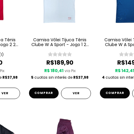
ca Tênis
Camisa Vôlei Tijuca Tênis
Camisa Vôlei 
Jogo 2 25
Clube W A Sport - Jogo 1 25
Clube W A Spo
ha
26 - Branca
25/26 -
(1)
0
R$189,90
R$14
R$ 180,41
R$ 142,4
Pix
via Pix
de
R$37,98
5
cuotas sin interés de
R$37,98
4
cuotas sin inte
COMPRAR
COMPRAR
VER
VER