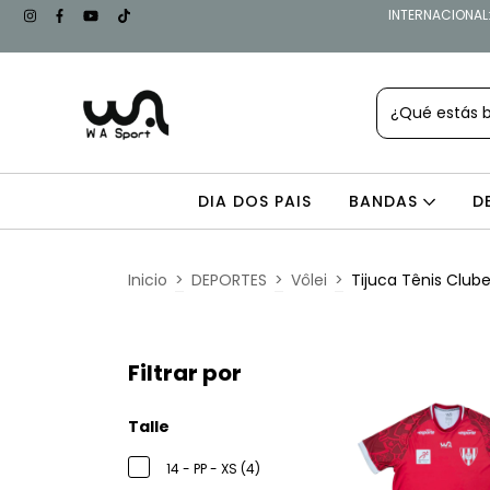
INTERNACIONAL: 
DIA DOS PAIS
BANDAS
D
Inicio
>
DEPORTES
>
Vôlei
>
Tijuca Tênis Club
Filtrar por
Talle
14 - PP - XS (4)