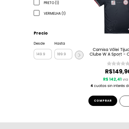
PRETO (1)
VERMELHA (1)
Precio
Desde
Hasta
Camisa Vôlei Tiju
Clube W A Sport -
Técnica 25/26 -
R$149,9
R$ 142,41
via 
4
cuotas sin interés 
COMPRAR