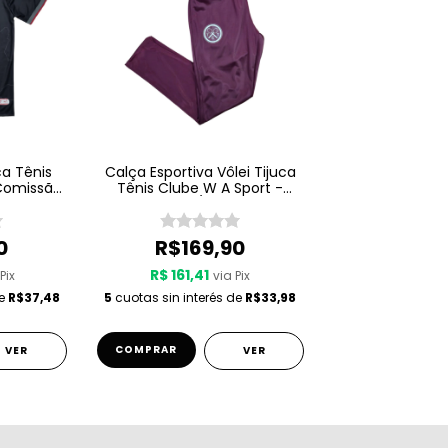
ca Tênis
Calça Esportiva Vôlei Tijuca
 Comissão
Tênis Clube W A Sport -
 Preto
Viagem 25/26 - Grená
0
R$169,90
R$ 161,41
Pix
via Pix
de
R$37,48
5
cuotas sin interés de
R$33,98
COMPRAR
VER
VER