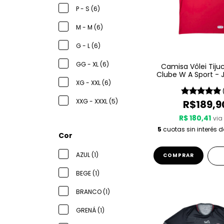
P - S (6)
M - M (6)
G - L (6)
GG - XL (6)
Camisa Vôlei Tiju
Clube W A Sport - 
26 - Vermel
XG - XXL (6)
XXG - XXXL (5)
R$189,9
R$ 180,41
via 
5
cuotas sin interés 
Cor
AZUL (1)
COMPRAR
BEGE (1)
BRANCO (1)
GRENÁ (1)