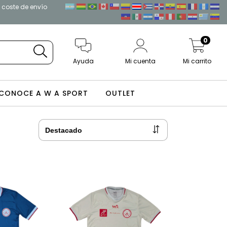
l coste de envío
0
Ayuda
Mi cuenta
Mi carrito
CONOCE A W A SPORT
OUTLET