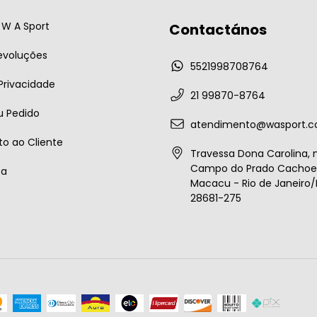
W A Sport
Contactános
evoluções
5521998708764
 Privacidade
21 99870-8764
u Pedido
atendimento@wasport.c
o ao Cliente
Travessa Dona Carolina, n
Campo do Prado Cachoei
ta
Macacu - Rio de Janeiro/B
28681-275