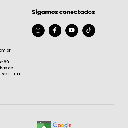
Sigamos conectados
om.br
º 80,
ras de
rasil - CEP