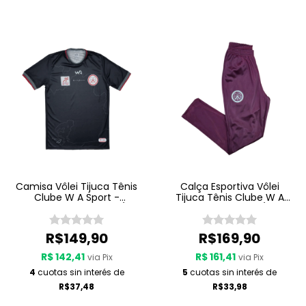
Camisa Vôlei Tijuca Tênis
Calça Esportiva Vôlei
Clube W A Sport -
Tijuca Tênis Clube W A
Comissão Técnica 25/26
Sport - Viagem 25/26 -
- Preto
Grená
R$149,90
R$169,90
R$ 142,41
R$ 161,41
via Pix
via Pix
4
cuotas sin interés de
5
cuotas sin interés de
R$37,48
R$33,98