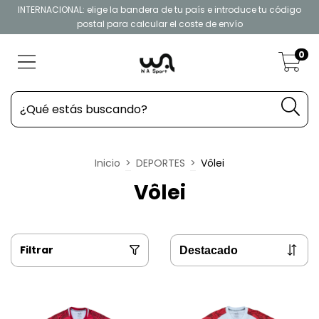
INTERNACIONAL: elige la bandera de tu país e introduce tu código
postal para calcular el coste de envío
0
Inicio
>
DEPORTES
>
Vôlei
Vôlei
Filtrar