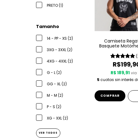
PRETO (1)
Tamanho
14 - PP - XS (2)
Camiseta Rega
Basquete Motörh
3XG - 3XXL (2)
Sport – Since 
(
4XG - 4XXL (2)
R$199,9
R$ 189,91
G - L (2)
via 
5
cuotas sin interés 
GG - XL (2)
M - M (2)
COMPRAR
P - S (2)
XG - XXL (2)
VER TODOS