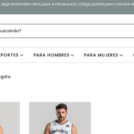
elige la bandera de tu país e introduce tu código postal para calcular e
EPORTES
PARA HOMBRES
PARA MUJERES
egata