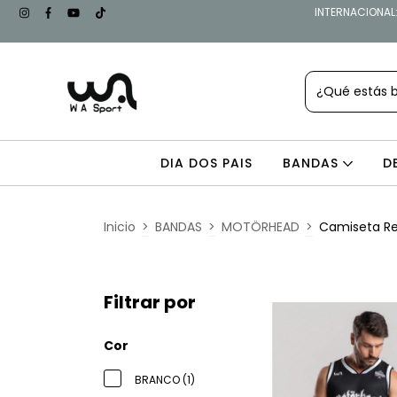
INTERNACIONAL: 
DIA DOS PAIS
BANDAS
D
Inicio
>
BANDAS
>
MOTÖRHEAD
>
Camiseta R
Filtrar por
Cor
BRANCO (1)