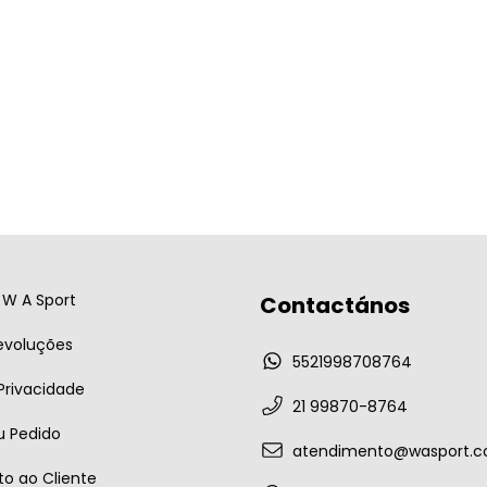
W A Sport
Contactános
evoluções
5521998708764
 Privacidade
21 99870-8764
u Pedido
atendimento@wasport.c
o ao Cliente