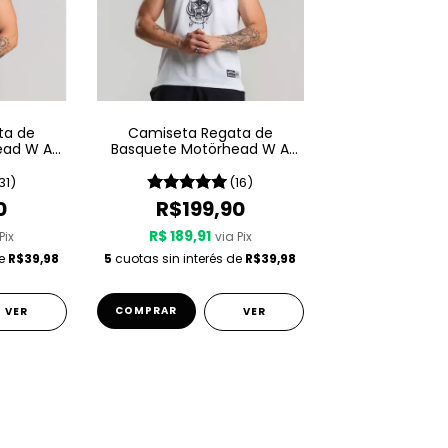
ta de
Camiseta Regata de
ead W A
Basquete Motörhead W A
1975
Sport – Since 1975 LIVE
31)
(16)
0
R$199,90
R$ 189,91
Pix
via Pix
de
R$39,98
5
cuotas sin interés de
R$39,98
COMPRAR
VER
VER