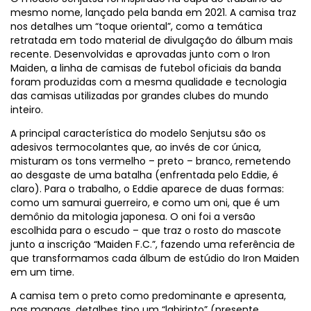
mesmo nome, lançado pela banda em 2021. A camisa traz
nos detalhes um “toque oriental”, como a temática
retratada em todo material de divulgação do álbum mais
recente. Desenvolvidas e aprovadas junto com o Iron
Maiden, a linha de camisas de futebol oficiais da banda
foram produzidas com a mesma qualidade e tecnologia
das camisas utilizadas por grandes clubes do mundo
inteiro.
A principal característica do modelo Senjutsu são os
adesivos termocolantes que, ao invés de cor única,
misturam os tons vermelho – preto – branco, remetendo
ao desgaste de uma batalha (enfrentada pelo Eddie, é
claro). Para o trabalho, o Eddie aparece de duas formas:
como um samurai guerreiro, e como um oni, que é um
demônio da mitologia japonesa. O oni foi a versão
escolhida para o escudo – que traz o rosto do mascote
junto a inscrição “Maiden F.C.”, fazendo uma referência de
que transformamos cada álbum de estúdio do Iron Maiden
em um time.
A camisa tem o preto como predominante e apresenta,
nas mangas, detalhes tipo um “labirinto” (presente