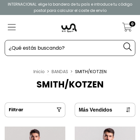
INTERNACIONAL: elige la bandera de tu país e introduce tu código
postal para calcular el coste de envío
0
Inicio
>
BANDAS
>
SMITH/KOTZEN
SMITH/KOTZEN
Filtrar