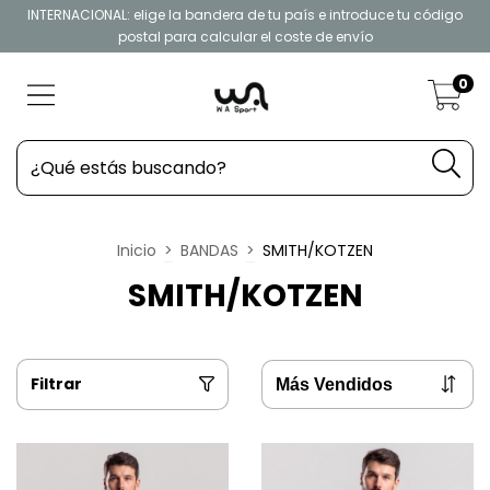
INTERNACIONAL: elige la bandera de tu país e introduce tu código
postal para calcular el coste de envío
0
Inicio
>
BANDAS
>
SMITH/KOTZEN
SMITH/KOTZEN
Filtrar