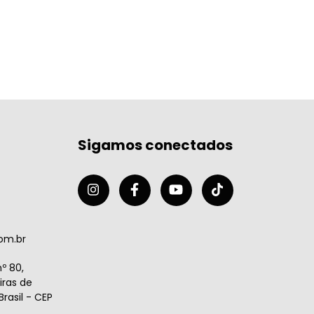
Sigamos conectados
om.br
º 80,
ras de
rasil - CEP