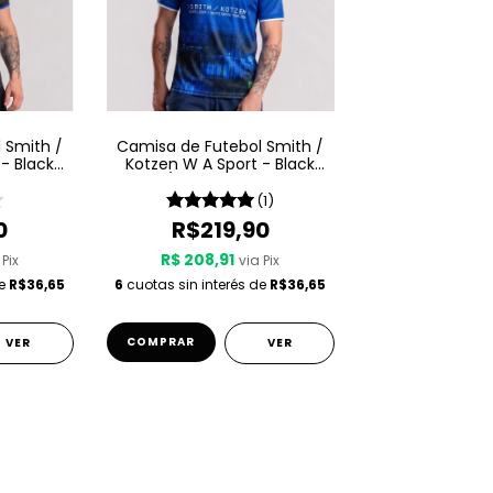
 Smith /
Camisa de Futebol Smith /
- Black
Kotzen W A Sport - Black
e - Preta
Light / White Noise - Azul
(1)
0
R$219,90
R$ 208,91
 Pix
via Pix
de
R$36,65
6
cuotas sin interés de
R$36,65
COMPRAR
VER
VER