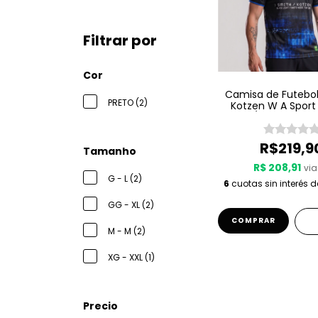
Filtrar por
Cor
Camisa de Futebol
PRETO (2)
Kotzen W A Sport 
Light / White Nois
R$219,9
Tamanho
R$ 208,91
via
G - L (2)
6
cuotas sin interés 
GG - XL (2)
COMPRAR
M - M (2)
XG - XXL (1)
Precio