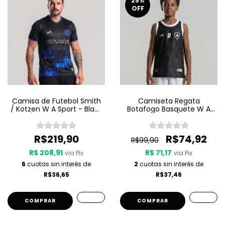
25
%
OFF
Camisa de Futebol Smith
Camiseta Regata
/ Kotzen W A Sport - Black
Botafogo Basquete W A
Light / White Noise - Preta
Sport Jogo 3 25/26 - Preta
R$219,90
R$74,92
R$99,90
R$ 208,91
R$ 71,17
via Pix
via Pix
6
cuotas sin interés de
2
cuotas sin interés de
R$36,65
R$37,46
COMPRAR
COMPRAR