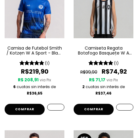
Camisa de Futebol Smith
Camiseta Regata
/ Kotzen W A Sport - Black
Botafogo Basquete W A
Light / White Noise - Azul
Sport Jogo 1 25/26 -
Listrada
(1)
(1)
R$219,90
R$74,92
R$99,90
R$ 208,91
R$ 71,17
via Pix
via Pix
6
cuotas sin interés de
2
cuotas sin interés de
R$36,65
R$37,46
COMPRAR
COMPRAR