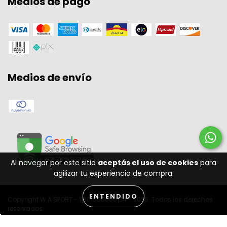
Medios de pago
Medios de envío
Al navegar por este sitio
aceptás el uso de cookies
para
agilizar tu experiencia de compra.
ENTENDIDO
Copyright W A SPORT - 11301556000134 - 2026. Todos los derechos
reservados.
Desenvolvido por: