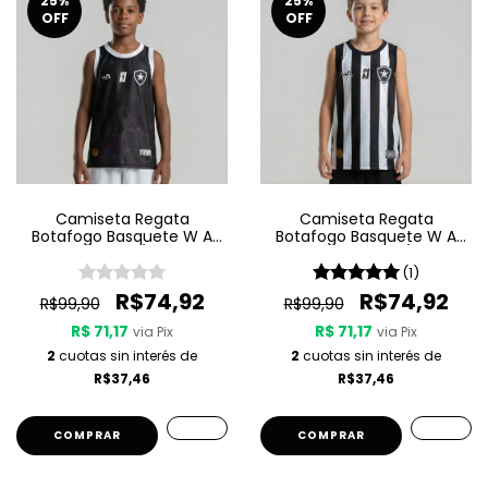
25
%
25
%
OFF
OFF
Camiseta Regata
Camiseta Regata
Botafogo Basquete W A
Botafogo Basquete W A
Sport Jogo 3 25/26 - Preta
Sport Jogo 1 25/26 -
Listrada
(1)
R$74,92
R$74,92
R$99,90
R$99,90
R$ 71,17
R$ 71,17
via Pix
via Pix
2
cuotas sin interés de
2
cuotas sin interés de
R$37,46
R$37,46
COMPRAR
COMPRAR