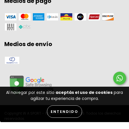
Medios de pago
Medios de envío
Al navegar por este sitio
aceptás el uso de cookies
para
agilizar tu experiencia de compra.
ENTENDIDO
Copyright W A SPORT - 11301556000134 - 2026. Todos los derechos
reservados.
Desenvolvido por: