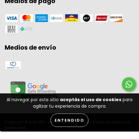
Medios de pago
Medios de envío
Al navegar por este sitio
aceptás el uso de cookies
para
agilizar tu experiencia de compra.
ENTENDIDO
Copyright W A SPORT - 11301556000134 - 2026. Todos los derechos
reservados.
Desenvolvido por: