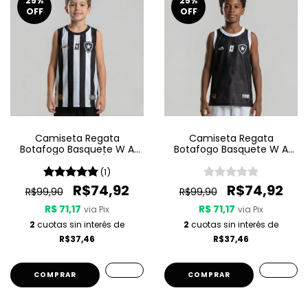
25
%
25
%
OFF
OFF
Camiseta Regata
Camiseta Regata
Botafogo Basquete W A
Botafogo Basquete W A
Sport Jogo 1 25/26 -
Sport Jogo 3 25/26 - Preta
Listrada
(1)
R$74,92
R$74,92
R$99,90
R$99,90
R$ 71,17
R$ 71,17
via Pix
via Pix
2
cuotas sin interés de
2
cuotas sin interés de
R$37,46
R$37,46
COMPRAR
COMPRAR