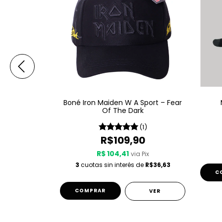
W A Sport –
Boné Iron Maiden W A Sport – Fear
 Time
Of The Dark
(4)
(1)
90
R$109,90
R$ 104,41
 Pix
via Pix
de
R$58,32
3
cuotas sin interés de
R$36,63
C
VER
VER