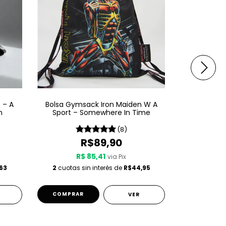
 – A
Bolsa Gymsack Iron Maiden W A
Bolsa Gym
h
Sport – Somewhere In Time
Sport – Sev
(8)
R$89,90
R$89,
R$ 85,41
R$
via Pix
63
2
cuotas sin interés de
R$44,95
VER