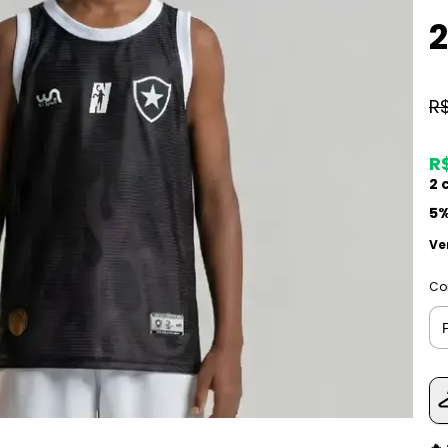
2
R
R$
2
c
5%
Ve
Co