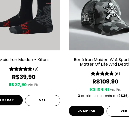
Meia Iron Maiden - Killers
Boné Iron Maiden W A Sport
Matter Of Life And Deat
(8)
(6)
R$39,90
R$109,90
R$ 37,90
via Pix
R$ 104,41
via Pix
3
cuotas sin interés de
R$36,
OMPRAR
VER
VER