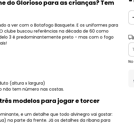
🔥
me do Glorioso para as crianças? Tem
do a ver com o Botafogo Basquete. E os uniformes para
O clube buscou referências na década de 60 como
Ent
modelo 3 é predominantemente preto - mas com o fogo
ais!
No
to (altura x largura)
do não tem número nas costas.
três modelos para jogar e torcer
inante, e um detalhe que todo alvinegro vai gostar:
) na parte da frente. Já os detalhes da ribana para