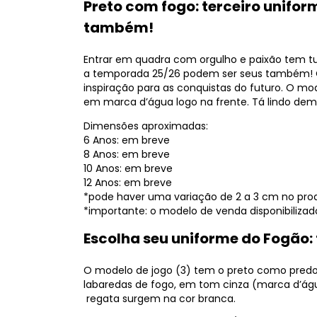
Preto com fogo: terceiro unifor
também!
Entrar em quadra com orgulho e paixão tem tu
a temporada 25/26 podem ser seus também! 
inspiração para as conquistas do futuro. O 
em marca d’água logo na frente. Tá lindo dem
Dimensões aproximadas:
6 Anos: em breve
8 Anos: em breve
10 Anos: em breve
12 Anos: em breve
*pode haver uma variação de 2 a 3 cm no produ
*importante: o modelo de venda disponibiliza
Escolha seu uniforme do Fogão: 
O modelo de jogo (3) tem o preto como predom
labaredas de fogo, em tom cinza (marca d’água
regata surgem na cor branca.