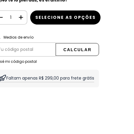
 ¡No te lo pierdas, es el último!
CAMBIAR CP
regas para el CP:
Medios de envío
CALCULAR
 sé mi código postal
Faltam apenas R$ 299,00 para frete grátis