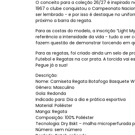
O conceito para a coleção 26/27 é inspirado n
1967 o clube conquistou o Campeonato Naciona
ser lembrado - e por isso é destaque no unif
próximo a barra da regata.
Para as costas do modelo, a inscrição “Light My
referência a intensidade da vida - tudo a ver
fazem questão de demonstrar torcendo em q
Para as regatas, foi criado ainda um selo de p
Futebol e Regatas na cor prata. A torcida vai
Pegue já a sua!
Descrição:
Nome: Camiseta Regata Botafogo Basquete W A
Gênero: Masculino
Gola: Redonda
Indicado para: Dia a dia e prática esportiva
Material: Poliéster
Manga: Regata
Composição: 100% Poliéster
Tecnologia: Dry Bskt – malha microperfurada pa
Número: sem número