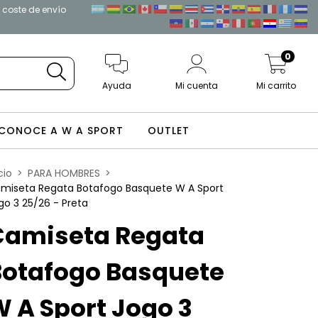
l coste de envío
0
Ayuda
Mi cuenta
Mi carrito
CONOCE A W A SPORT
OUTLET
cio
>
PARA HOMBRES
>
miseta Regata Botafogo Basquete W A Sport
go 3 25/26 - Preta
Camiseta Regata
Botafogo Basquete
 A Sport Jogo 3