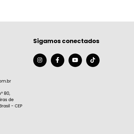
Sigamos conectados
om.br
º 80,
ras de
rasil - CEP