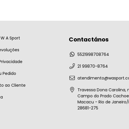
W A Sport
Contactános
evoluções
5521998708764
 Privacidade
21 99870-8764
u Pedido
atendimento@wasport.c
o ao Cliente
Travessa Dona Carolina, n
Campo do Prado Cachoei
ta
Macacu - Rio de Janeiro/B
28681-275