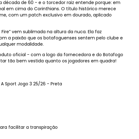
a década de 60 - e o torcedor raiz entende porque: em
l em cima do Corinthians. O título histórico merece
orme, com um patch exclusivo em dourado, aplicado
 Fire” vem sublimada na altura da nuca. Ela faz
 com a paixão que os botafoguenses sentem pelo clube e
ualquer modalidade.
roduto oficial - com a logo da fornecedora e do Botafogo
 estar tão bem vestida quanto os jogadores em quadra!
 Sport Jogo 3 25/26 - Preta
ra facilitar a transpiração