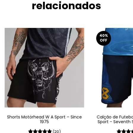
relacionados
40
%
OFF
Shorts Motörhead W A Sport – Since
Calção de Futebo
1975
Sport - Seventh 
S
(20)