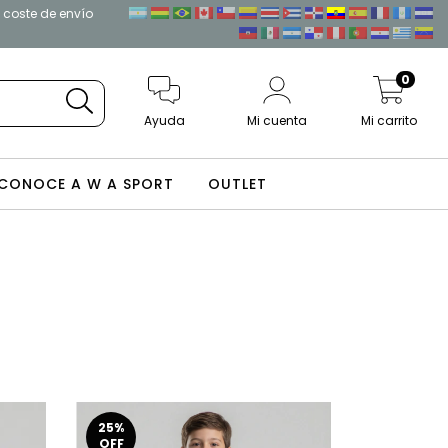
l coste de envío
0
Ayuda
Mi cuenta
Mi carrito
CONOCE A W A SPORT
OUTLET
25
%
OFF