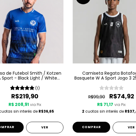
a de Futebol Smith / Kotzen
Camiseta Regata Botafo
 Sport - Black Light / White
Basquete W A Sport Jogo 3 2
Noise - Azul
Preta
(1)
R$219,90
R$74,92
R$99,90
R$ 208,91
R$ 71,17
via Pix
via Pix
uotas sin interés de
R$36,65
2
cuotas sin interés de
R$37
OMPRAR
COMPRAR
VER
VER