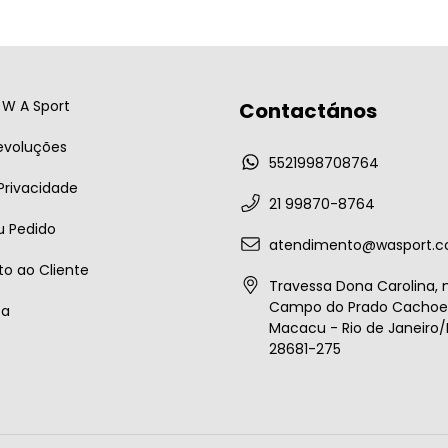
W A Sport
Contactános
evoluções
5521998708764
 Privacidade
21 99870-8764
u Pedido
atendimento@wasport.c
o ao Cliente
Travessa Dona Carolina, n
Campo do Prado Cachoei
ta
Macacu - Rio de Janeiro/B
28681-275