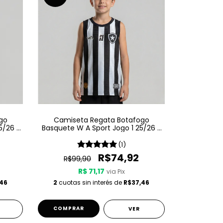
go
Camiseta Regata Botafogo
5/26 -
Basquete W A Sport Jogo 1 25/26 -
Listrada
(1)
R$74,92
R$99,90
R$ 71,17
via Pix
,46
2
cuotas sin interés de
R$37,46
COMPRAR
VER