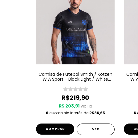
Camisa de Futebol Smith / Kotzen
Camis
W A Sport - Black Light / White
W A
Noise - Preta
R$219,90
R$ 208,91
via Pix
6
cuotas sin interés de
R$36,65
6
c
COMPRAR
C
VER