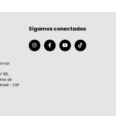
Sigamos conectados
om.br
º 80,
ras de
rasil - CEP