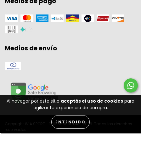
Medios de pago
Medios de envío
Al navegar por este sitio
aceptás el uso de cookies
para
agilizar tu experiencia de compra.
ENTENDIDO
Copyright W A SPORT - 11301556000134 - 2026. Todos los derechos
reservados.
Desenvolvido por: