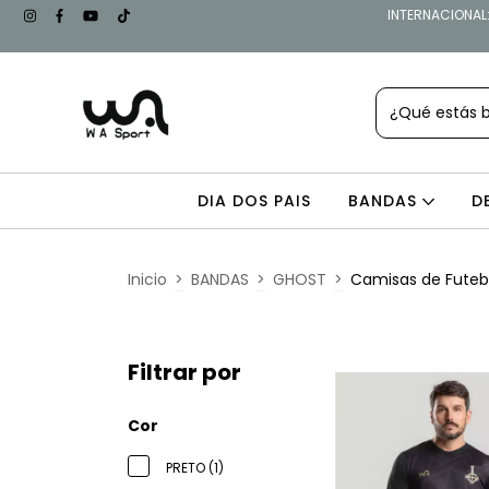
INTERNACIONAL: 
DIA DOS PAIS
BANDAS
D
Inicio
>
BANDAS
>
GHOST
>
Camisas de Fute
Filtrar por
Cor
PRETO (1)