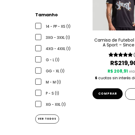
Tamanho
14 - PP - XS (1)
3XG - 3XXL (1)
Camisa de Futebol
A Sport – Since
4XG - 4XXL (1)
G - L (1)
R$219,9
R$ 208,91
GG - XL (1)
via
6
cuotas sin interés 
M - M (1)
P - S (1)
COMPRAR
XG - XXL (1)
VER TODOS