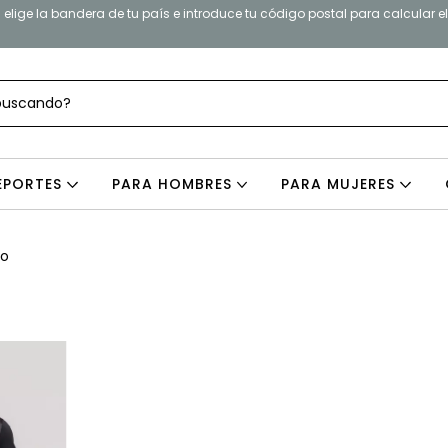
elige la bandera de tu país e introduce tu código postal para calcular e
EPORTES
PARA HOMBRES
PARA MUJERES
bo