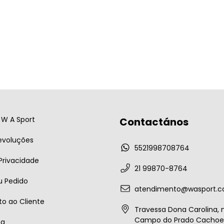
W A Sport
Contactános
evoluções
5521998708764
 Privacidade
21 99870-8764
u Pedido
atendimento@wasport.c
o ao Cliente
Travessa Dona Carolina, n
Campo do Prado Cachoei
ta