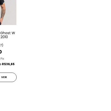
 Ghost W
 2010
(7)
0
 Pix
de
R$36,65
VER