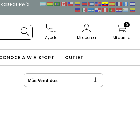
l coste de envío
0
Ayuda
Mi cuenta
Mi carrito
CONOCE A W A SPORT
OUTLET