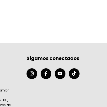
Sigamos conectados
om.br
º 80,
ras de