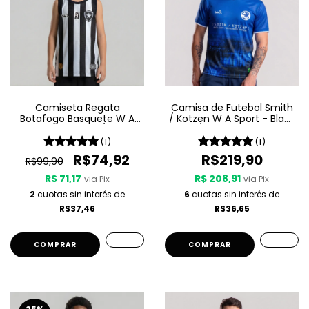
Camiseta Regata
Camisa de Futebol Smith
Botafogo Basquete W A
/ Kotzen W A Sport - Black
Sport Jogo 1 25/26 -
Light / White Noise - Azul
Listrada
(1)
(1)
R$74,92
R$219,90
R$99,90
R$ 71,17
R$ 208,91
via Pix
via Pix
2
cuotas sin interés de
6
cuotas sin interés de
R$37,46
R$36,65
COMPRAR
COMPRAR