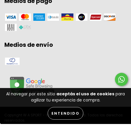
Medios de pago
Medios de envío
Al navegar por este sitio
aceptás el uso de cookies
para
agilizar tu experiencia de compra.
ENTENDIDO
Copyright W A SPORT - 11301556000134 - 2026. Todos los derechos
reservados.
Desenvolvido por: