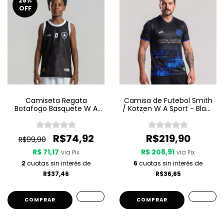
25
%
OFF
Camiseta Regata
Camisa de Futebol Smith
Botafogo Basquete W A
/ Kotzen W A Sport - Black
Sport Jogo 3 25/26 - Preta
Light / White Noise - Preta
R$74,92
R$219,90
R$99,90
R$ 71,17
R$ 208,91
via Pix
via Pix
2
cuotas sin interés de
6
cuotas sin interés de
R$37,46
R$36,65
COMPRAR
COMPRAR