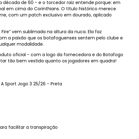
a década de 60 - e o torcedor raiz entende porque: em
l em cima do Corinthians. O título histórico merece
orme, com um patch exclusivo em dourado, aplicado
 Fire” vem sublimada na altura da nuca. Ela faz
 com a paixão que os botafoguenses sentem pelo clube e
ualquer modalidade.
roduto oficial - com a logo da fornecedora e do Botafogo
 estar tão bem vestida quanto os jogadores em quadra!
 Sport Jogo 3 25/26 - Preta
ra facilitar a transpiração