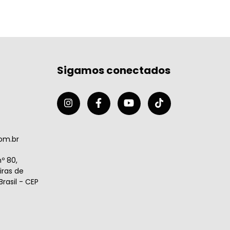
Sigamos conectados
om.br
º 80,
ras de
rasil - CEP