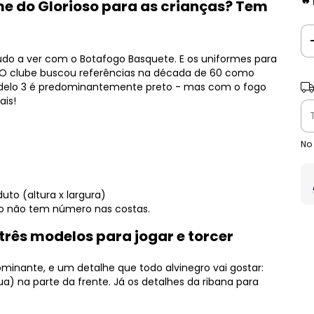
🔥
me do Glorioso para as crianças? Tem
do a ver com o Botafogo Basquete. E os uniformes para
O clube buscou referências na década de 60 como
Ent
modelo 3 é predominantemente preto - mas com o fogo
ais!
No
to (altura x largura)
do não tem número nas costas.
três modelos para jogar e torcer
inante, e um detalhe que todo alvinegro vai gostar:
) na parte da frente. Já os detalhes da ribana para