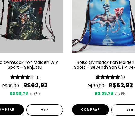
sa Gymsack Iron Maiden W A
Bolsa Gymsack Iron Maiden
Sport – Senjutsu
Sport – Seventh Son Of A Se
Son
(1)
(1)
R$62,93
R$62,93
R$89,90
R$89,90
R$ 59,78
R$ 59,78
via Pix
via Pix
VER
VER