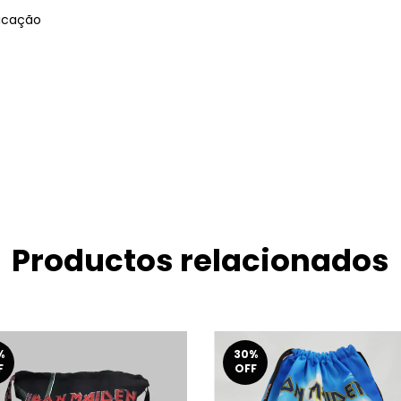
ricação
Productos relacionados
%
30
%
F
OFF