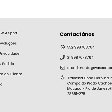
W A Sport
Contactános
evoluções
5521998708764
 Privacidade
21 99870-8764
u Pedido
atendimento@wasport.c
o ao Cliente
Travessa Dona Carolina, n
Campo do Prado Cachoei
ta
Macacu - Rio de Janeiro/B
28681-275