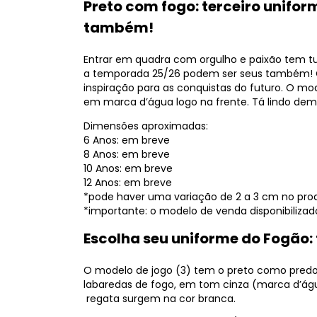
Preto com fogo: terceiro unifor
também!
Entrar em quadra com orgulho e paixão tem tu
a temporada 25/26 podem ser seus também! 
inspiração para as conquistas do futuro. O 
em marca d’água logo na frente. Tá lindo dem
Dimensões aproximadas:
6 Anos: em breve
8 Anos: em breve
10 Anos: em breve
12 Anos: em breve
*pode haver uma variação de 2 a 3 cm no produ
*importante: o modelo de venda disponibiliza
Escolha seu uniforme do Fogão: 
O modelo de jogo (3) tem o preto como predom
labaredas de fogo, em tom cinza (marca d’água
regata surgem na cor branca.