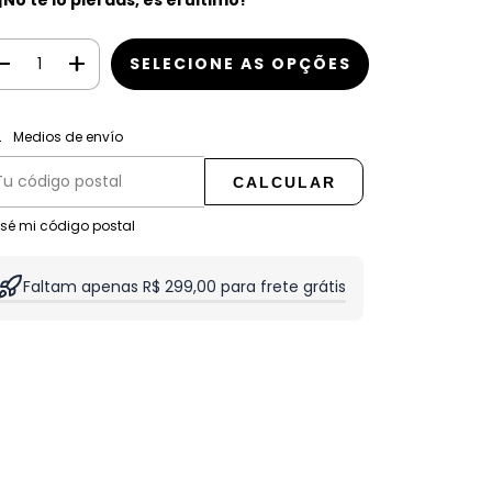
 ¡No te lo pierdas, es el último!
CAMBIAR CP
regas para el CP:
Medios de envío
CALCULAR
 sé mi código postal
Faltam apenas R$ 299,00 para frete grátis