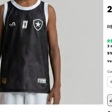
2
R
R$
2
c
5%
Ve
Co