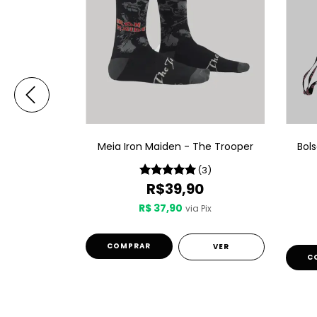
Maiden W A
Meia Iron Maiden - The Trooper
Bol
slave
(3)
(2)
R$39,90
0
R$ 37,90
via Pix
Pix
de
R$44,95
COMPRAR
VER
VER