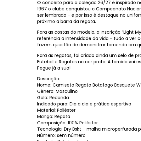
O conceito para a coleção 26/27 é inspirado n
1967 o clube conquistou o Campeonato Naciona
ser lembrado - e por isso é destaque no unif
próximo a barra da regata.
Para as costas do modelo, a inscrição “Light My
referência a intensidade da vida - tudo a ver
fazem questão de demonstrar torcendo em q
Para as regatas, foi criado ainda um selo de p
Futebol e Regatas na cor prata. A torcida vai
Pegue já a sua!
Descrição:
Nome: Camiseta Regata Botafogo Basquete W A
Gênero: Masculino
Gola: Redonda
Indicado para: Dia a dia e prática esportiva
Material: Poliéster
Manga: Regata
Composição: 100% Poliéster
Tecnologia: Dry Bskt – malha microperfurada pa
Número: sem número