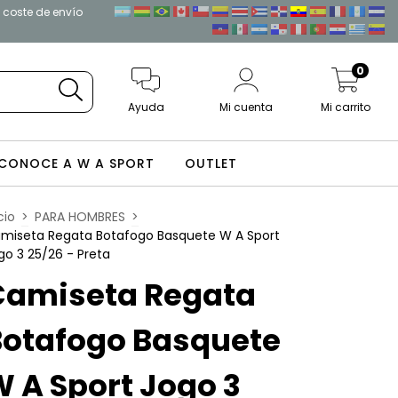
l coste de envío
0
Ayuda
Mi cuenta
Mi carrito
CONOCE A W A SPORT
OUTLET
cio
>
PARA HOMBRES
>
miseta Regata Botafogo Basquete W A Sport
go 3 25/26 - Preta
Camiseta Regata
Botafogo Basquete
 A Sport Jogo 3