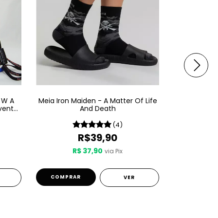
 W A
Meia Iron Maiden - A Matter Of Life
Boné Iron 
venth
And Death
Matter 
(4)
R$39,90
R$ 37,90
R$
via Pix
3
cuotas s
COMPRAR
VER