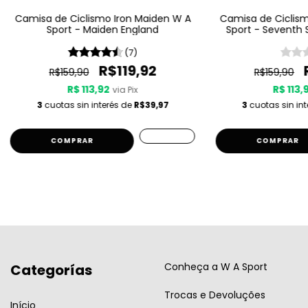
Camisa de Ciclismo Iron Maiden W A
Camisa de Ciclism
Sport - Maiden England
Sport - Seventh 
S
(7)
R$119,92
R$159,90
R$159,90
R$ 113,92
R$ 113,
via Pix
3
cuotas sin interés de
R$39,97
3
cuotas sin in
COMPRAR
COMPRAR
Conheça a W A Sport
Categorías
Trocas e Devoluções
Início