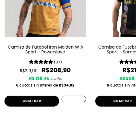
Camisa de Futebol Iron Maiden W A
Camisa de Futebo
Sport - Powerslave
Sport - Some
(37)
R$208,90
R$21
R$219,90
R$ 198,45
R$ 208,
via Pix
6
cuotas sin interés de
R$34,82
6
cuotas sin in
COMPRAR
COMPRAR