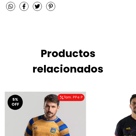
Productos
relacionados
Tam. PP e P
5
%
OFF