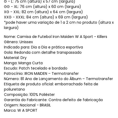
G - L: 75 cm (altura) x 57 cm (largura)
GG - XL: 76 cm (altura) x 60 cm (largura)
XG - XXL: 82 cm (altura) x 64 cm (largura)
XXG - XXXL: 84 cm (altura) x 69 cm (largura)
*pode haver uma variação de 1 a 2 cm no produto (altura x
largura)
Nome: Camisa de Futebol Iron Maiden W A Sport - Killers
Gênero: Unissex
Indicado para: Dia a Dia e prática esportiva
Gola: Redonda com detalhe transpassado
Material: Dry
Manga: Manga Curta
Escudo: Patch tecelado e bordado
Patrocínio: IRON MAIDEN – Termotransfer
Número: 81 Ano de Lançamento do Álbum – Termotransfer
Etiqueta de produto oficial: emborrachado feita de
poliuretano
Composição: 100% Poliéster
Garantia do Fabricante: Contra defeito de fabricação
Origem: Nacional - BRASIL
Marca: W A SPORT