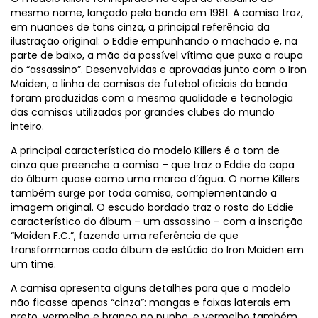
mesmo nome, lançado pela banda em 1981. A camisa traz,
em nuances de tons cinza, a principal referência da
ilustração original: o Eddie empunhando o machado e, na
parte de baixo, a mão da possível vítima que puxa a roupa
do “assassino”. Desenvolvidas e aprovadas junto com o Iron
Maiden, a linha de camisas de futebol oficiais da banda
foram produzidas com a mesma qualidade e tecnologia
das camisas utilizadas por grandes clubes do mundo
inteiro.
A principal característica do modelo Killers é o tom de
cinza que preenche a camisa – que traz o Eddie da capa
do álbum quase como uma marca d’água. O nome Killers
também surge por toda camisa, complementando a
imagem original. O escudo bordado traz o rosto do Eddie
característico do álbum – um assassino – com a inscrição
“Maiden F.C.”, fazendo uma referência de que
transformamos cada álbum de estúdio do Iron Maiden em
um time.
A camisa apresenta alguns detalhes para que o modelo
não ficasse apenas “cinza”: mangas e faixas laterais em
preto, vermelho e branco no punho, e vermelho também