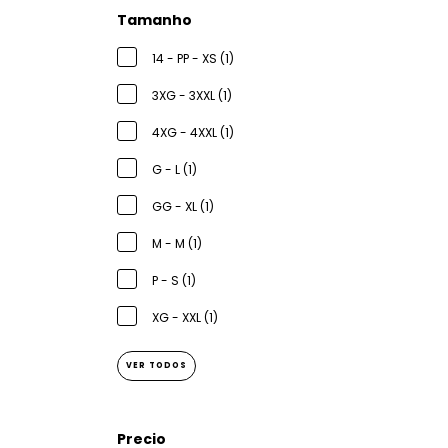
Tamanho
14 - PP - XS (1)
3XG - 3XXL (1)
4XG - 4XXL (1)
G - L (1)
GG - XL (1)
M - M (1)
P - S (1)
XG - XXL (1)
VER TODOS
Precio