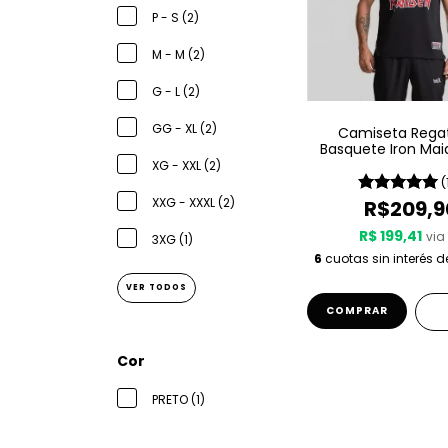
P - S (2)
M - M (2)
G - L (2)
GG - XL (2)
Camiseta Rega
Basquete Iron Ma
Sport – Kille
XG - XXL (2)
(
XXG - XXXL (2)
R$209,9
R$ 199,41
via 
3XG (1)
6
cuotas sin interés 
VER TODOS
COMPRAR
Cor
PRETO (1)