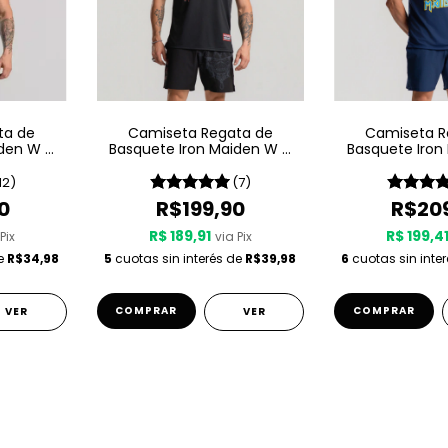
ta de
Camiseta Regata de
Camiseta R
iden W A
Basquete Iron Maiden W A
Basquete Iron
rs
Sport – Senjutsu
Sport – Seven
Sevent
12)
(7)
0
R$199,90
R$20
R$ 189,91
R$ 199,4
Pix
via Pix
de
R$34,98
5
cuotas sin interés de
R$39,98
6
cuotas sin inte
COMPRAR
COMPRAR
VER
VER