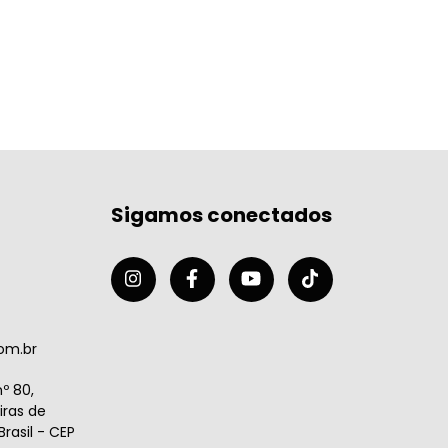
Sigamos conectados
om.br
º 80,
ras de
rasil - CEP