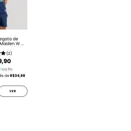
egata de
 Maiden W A
th Son Of A
h Son
(2)
9,90
1
via Pix
rés de
R$34,98
VER