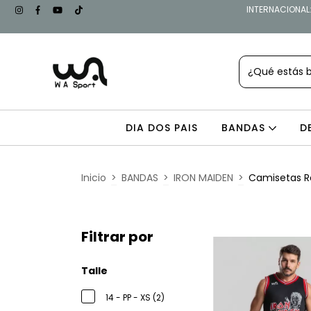
INTERNACIONAL: 
DIA DOS PAIS
BANDAS
D
Inicio
>
BANDAS
>
IRON MAIDEN
>
Camisetas R
Filtrar por
Talle
14 - PP - XS (2)