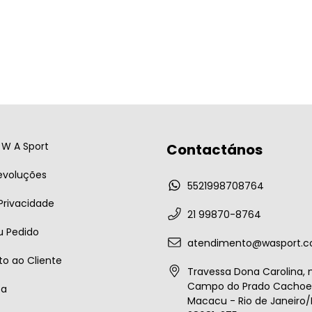
W A Sport
Contactános
evoluções
5521998708764
 Privacidade
21 99870-8764
u Pedido
atendimento@wasport.c
o ao Cliente
Travessa Dona Carolina, n
Campo do Prado Cachoei
ta
Macacu - Rio de Janeiro/B