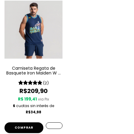
Camiseta Regata de
Basquete Iron Maiden W A
Sport – Seventh Son Of A
Seventh Son
(2)
R$209,90
R$ 199,41
via Pix
6
cuotas sin interés de
R$34,98
COMPRAR