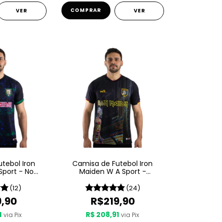
COMPRAR
VER
VER
tebol Iron
Camisa de Futebol Iron
Sport - No
Maiden W A Sport -
The Dying
Somewhere In Time
(12)
(24)
9,90
R$219,90
1
R$ 208,91
via Pix
via Pix