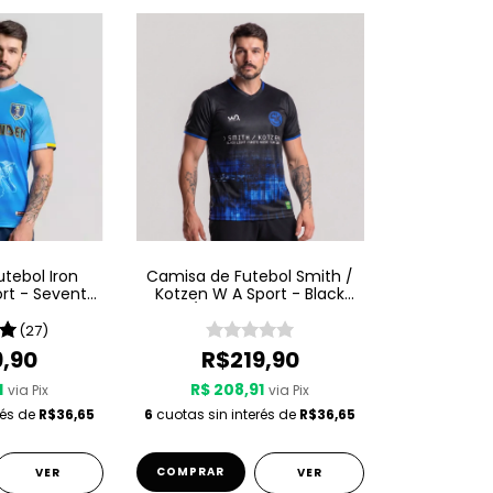
tebol Iron
Camisa de Futebol Smith /
rt - Seventh
Kotzen W A Sport - Black
venth Son
Light / White Noise - Preta
(27)
9,90
R$219,90
1
R$ 208,91
via Pix
via Pix
rés de
R$36,65
6
cuotas sin interés de
R$36,65
COMPRAR
VER
VER