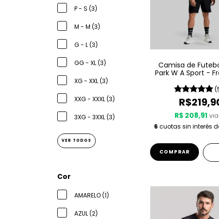
P - S (3)
M - M (3)
G - L (3)
GG - XL (3)
Camisa de Futebol
Park W A Sport - F
XG - XXL (3)
(
XXG - XXXL (3)
R$219,9
R$ 208,91
via
3XG - 3XXL (3)
6
cuotas sin interés 
VER TODOS
COMPRAR
Cor
AMARELO (1)
AZUL (2)