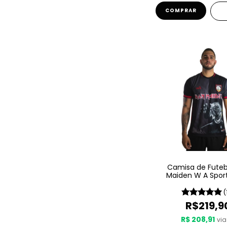
COMPRAR
Camisa de Futebo
Maiden W A Spor
Number Of The 
(
R$219,9
R$ 208,91
via