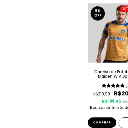
T
5
%
OFF
Camisa de Futebo
Maiden W A Sp
Powerslav
(
R$20
R$219,90
R$ 198,45
via
6
cuotas sin interés 
COMPRAR