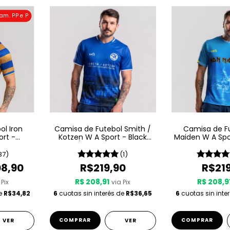
am. PP e P
l Iron
Camisa de Futebol Smith /
Camisa de Fu
ort -
Kotzen W A Sport - Black
Maiden W A Spo
e
Light / White Noise - Azul
Son Of A Se
37)
(1)
8,90
R$219,90
R$21
R$ 208,91
R$ 208,9
 Pix
via Pix
de
R$34,82
6
cuotas sin interés de
R$36,65
6
cuotas sin inte
COMPRAR
COMPRAR
VER
VER