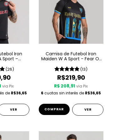
tebol Iron
Camisa de Futebol Iron
 Sport –
Maiden W A Sport - Fear Of
tsu
The Dark
(26)
(13)
9,90
R$219,90
1
R$ 208,91
via Pix
via Pix
rés de
R$36,65
6
cuotas sin interés de
R$36,65
COMPRAR
VER
VER