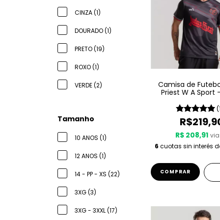
CINZA (1)
DOURADO (1)
PRETO (19)
ROXO (1)
Camisa de Futebo
VERDE (2)
Priest W A Sport 
Gods
(
Tamanho
R$219,9
R$ 208,91
via
10 ANOS (1)
6
cuotas sin interés 
12 ANOS (1)
COMPRAR
14 - PP - XS (22)
3XG (3)
3XG - 3XXL (17)