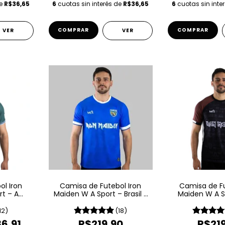
de
R$36,65
6
cuotas sin interés de
R$36,65
6
cuotas sin inte
COMPRAR
COMPRAR
VER
VER
l Iron
Camisa de Futebol Iron
Camisa de Fu
t – A
Maiden W A Sport – Brasil -
Maiden W A S
d Death
Azul
Book Of
12)
(18)
6,91
R$219,90
R$21