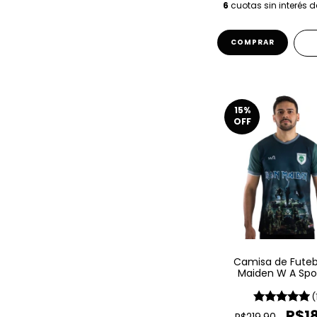
6
cuotas sin interés 
COMPRAR
15
%
OFF
Camisa de Futebo
Maiden W A Spor
Matter Of Life An
(
R$18
R$219,90