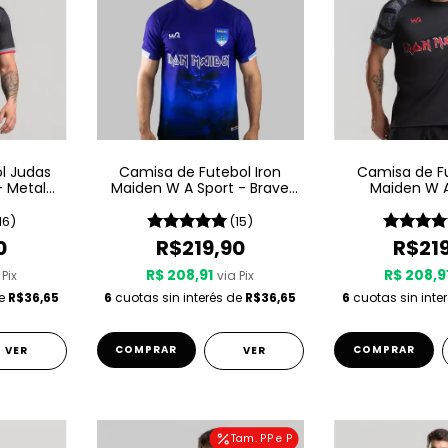
l Judas
Camisa de Futebol Iron
Camisa de Fu
– Metal
Maiden W A Sport - Brave
Maiden W A
New World
Senju
16)
(15)
0
R$219,90
R$21
R$ 208,91
R$ 208,9
 Pix
via Pix
de
R$36,65
6
cuotas sin interés de
R$36,65
6
cuotas sin inte
COMPRAR
COMPRAR
VER
VER
Tam. PP e P