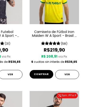
 Futebol
Camiseta de Fútbol Iron
 A Sport –
Maiden W A Sport - Brasil -
1975
Amarilla
(31)
(58)
9,90
R$219,90
1
R$ 208,91
via Pix
via Pix
rés de
R$36,65
6
cuotas sin interés de
R$36,65
COMPRAR
VER
VER
Tam. PP e P