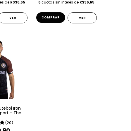
rés de
R$36,65
6
cuotas sin interés de
R$36,65
COMPRAR
VER
VER
tebol Iron
port – The
 Souls
(20)
9,90