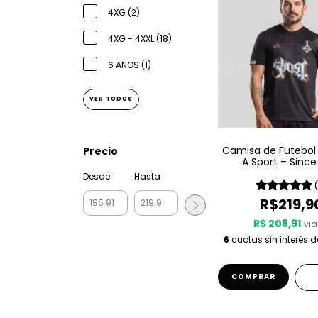
4XG (2)
4XG - 4XXL (18)
6 ANOS (1)
VER TODOS
Camisa de Futebol
Precio
A Sport – Since
Desde
Hasta
R$219,9
R$ 208,91
via
6
cuotas sin interés 
COMPRAR