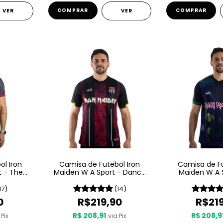
COMPRAR
COMPRAR
VER
VER
l Iron
Camisa de Futebol Iron
Camisa de Fu
t - The
Maiden W A Sport - Dance
Maiden W A 
Beast
Of Death
Prayer For 
17)
(14)
0
R$219,90
R$21
R$ 208,91
R$ 208,9
 Pix
via Pix