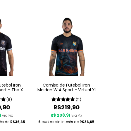
tebol Iron
Camisa de Futebol Iron
ort - The X
Maiden W A Sport - Virtual XI
or
(8)
(11)
9,90
R$219,90
1
R$ 208,91
via Pix
via Pix
rés de
R$36,65
6
cuotas sin interés de
R$36,65