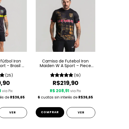
fútbol Iron
Camisa de Futebol Iron
rt - Brasil -
Maiden W A Sport – Piece
ro
Of Mind
(25)
(19)
9,90
R$219,90
1
R$ 208,91
via Pix
via Pix
rés de
R$36,65
6
cuotas sin interés de
R$36,65
COMPRAR
VER
VER