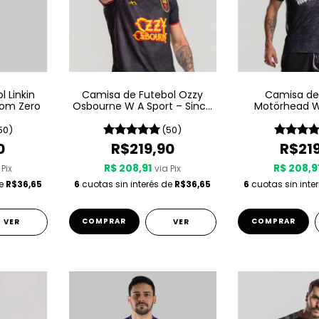
 Linkin
Camisa de Futebol Ozzy
Camisa de
rom Zero
Osbourne W A Sport – Since
Motörhead W
1980
Since 
50)
(50)
0
R$219,90
R$21
R$ 208,91
R$ 208,9
 Pix
via Pix
de
R$36,65
6
cuotas sin interés de
R$36,65
6
cuotas sin inte
COMPRAR
COMPRAR
VER
VER