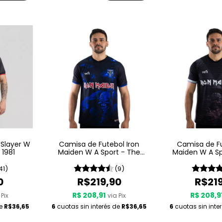
 Slayer W
Camisa de Futebol Iron
Camisa de Fu
 1981
Maiden W A Sport - The
Maiden W A Sp
Final Frontier
Fact
41)
(9)
0
R$219,90
R$21
R$ 208,91
R$ 208,9
 Pix
via Pix
de
R$36,65
6
cuotas sin interés de
R$36,65
6
cuotas sin inte