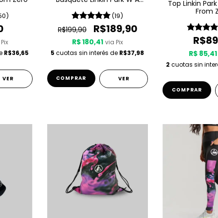
Top Linkin Par
Sport - Brazilian Edition
From 
50)
(19)
0
R$189,90
R$199,90
R$89
R$ 180,41
 Pix
via Pix
de
R$36,65
5
cuotas sin interés de
R$37,98
R$ 85,41
2
cuotas sin inte
COMPRAR
VER
VER
COMPRAR