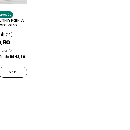
pressão
Linkin Park W
From Zero
(10)
9,90
1
via Pix
rés de
R$43,30
VER