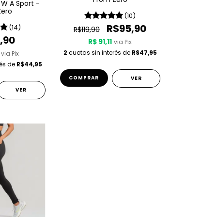
k W A Sport -
Zero
(10)
R$95,90
(14)
R$119,90
,90
R$ 91,11
via Pix
2
cuotas sin interés de
R$47,95
via Pix
rés de
R$44,95
COMPRAR
VER
VER