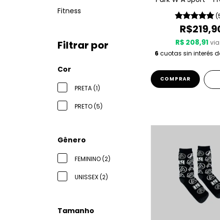
Fitness
(
R$219,9
R$ 208,91
via
Filtrar por
6
cuotas sin interés 
Cor
COMPRAR
PRETA (1)
PRETO (5)
Gênero
FEMININO (2)
UNISSEX (2)
Tamanho