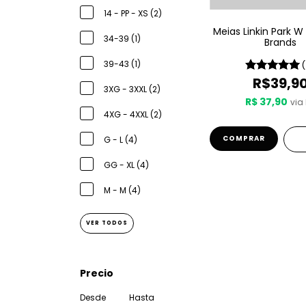
14 - PP - XS (2)
Meias Linkin Park W
34-39 (1)
Brands
39-43 (1)
R$39,9
3XG - 3XXL (2)
R$ 37,90
via 
4XG - 4XXL (2)
COMPRAR
G - L (4)
GG - XL (4)
M - M (4)
VER TODOS
Precio
Desde
Hasta