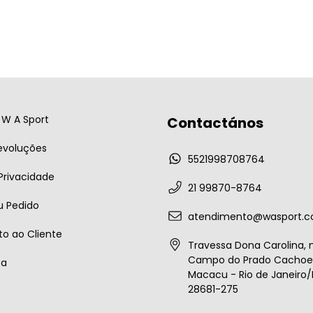
W A Sport
Contactános
evoluções
5521998708764
 Privacidade
21 99870-8764
u Pedido
atendimento@wasport.c
o ao Cliente
Travessa Dona Carolina, n
Campo do Prado Cachoei
ta
Macacu - Rio de Janeiro/B
28681-275