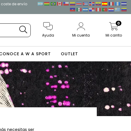
l coste de envío
0
Ayuda
Mi cuenta
Mi carrito
CONOCE A W A SPORT
OUTLET
ás necesitas ser