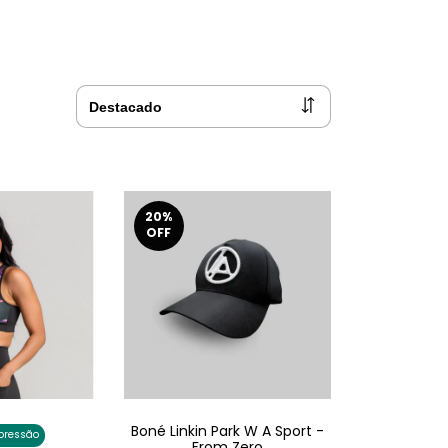
20
%
OFF
Boné Linkin Park W A Sport -
pressão
From Zero