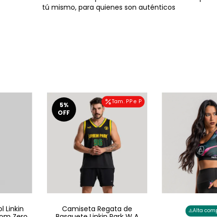
tú mismo, para quienes son auténticos
Tam. PP e P
5
%
OFF
 Linkin
Camiseta Regata de
⚠️
Alta com
rom Zero
Basquete Linkin Park W A