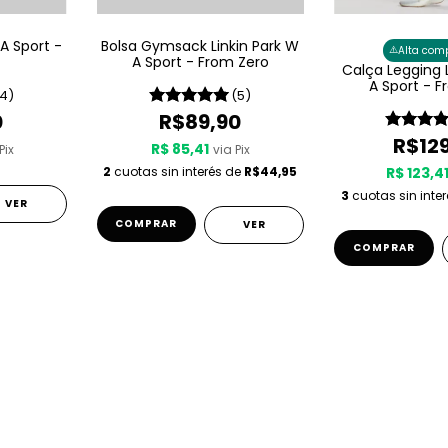
 A Sport -
Bolsa Gymsack Linkin Park W
⚠️
Alta com
A Sport - From Zero
Calça Legging 
A Sport - 
(4)
(5)
0
R$89,90
R$12
R$ 85,41
Pix
via Pix
2
cuotas sin interés de
R$44,95
R$ 123,4
3
cuotas sin inte
VER
VER
COMPRAR