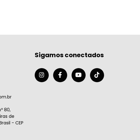
Sigamos conectados
om.br
º 80,
ras de
rasil - CEP