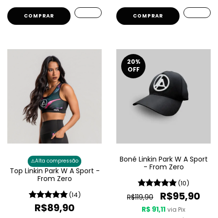
COMPRAR
COMPRAR
20
%
OFF
Boné Linkin Park W A Sport
⚠️
Alta compressão
- From Zero
Top Linkin Park W A Sport -
From Zero
(10)
R$95,90
(14)
R$119,90
R$89,90
R$ 91,11
via Pix