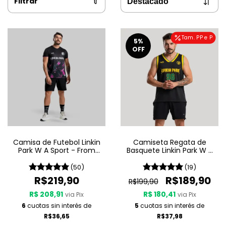
Filtrar
Tam. PP e P
5
%
OFF
Camisa de Futebol Linkin
Camiseta Regata de
Park W A Sport - From
Basquete Linkin Park W A
Zero
Sport - Brazilian Edition
(50)
(19)
R$219,90
R$189,90
R$199,90
R$ 208,91
R$ 180,41
via Pix
via Pix
6
cuotas sin interés de
5
cuotas sin interés de
R$36,65
R$37,98