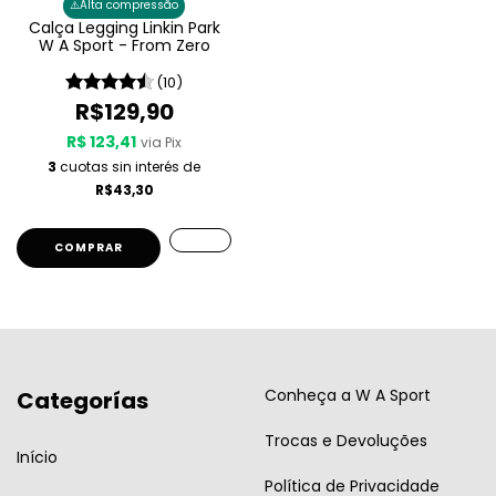
⚠️
Alta compressão
Calça Legging Linkin Park
W A Sport - From Zero
(10)
R$129,90
R$ 123,41
via Pix
3
cuotas sin interés de
R$43,30
COMPRAR
Conheça a W A Sport
Categorías
Trocas e Devoluções
Início
Política de Privacidade