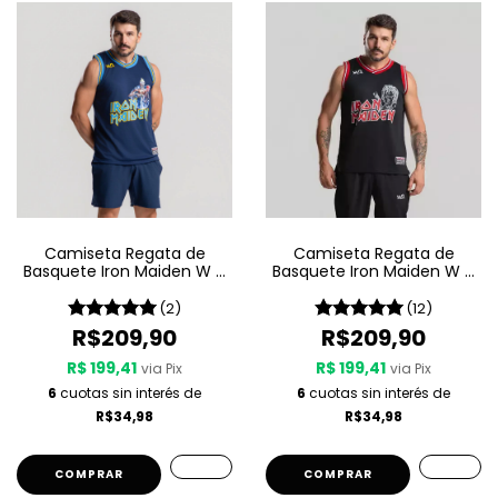
Camiseta Regata de
Camiseta Regata de
Basquete Iron Maiden W A
Basquete Iron Maiden W A
Sport – Seventh Son Of A
Sport – Killers
Seventh Son
(2)
(12)
R$209,90
R$209,90
R$ 199,41
R$ 199,41
via Pix
via Pix
6
cuotas sin interés de
6
cuotas sin interés de
R$34,98
R$34,98
COMPRAR
COMPRAR