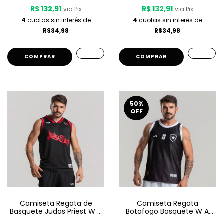
R$ 132,91
R$ 132,91
via Pix
via Pix
4
cuotas sin interés de
4
cuotas sin interés de
R$34,98
R$34,98
COMPRAR
COMPRAR
50
%
OFF
Camiseta Regata de
Camiseta Regata
Basquete Judas Priest W A
Botafogo Basquete W A
Sport – Metal Gods
Sport Jogo 3 25/26 - Preta