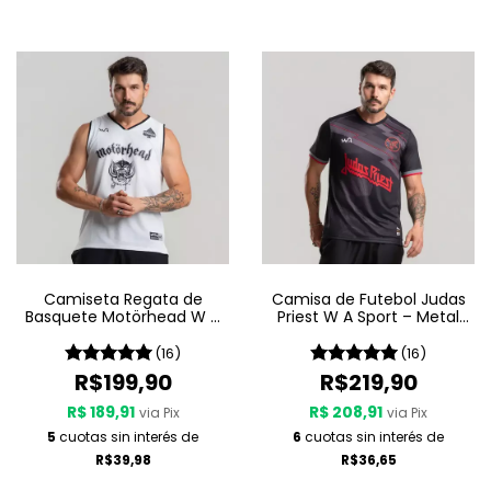
Camiseta Regata de
Camisa de Futebol Judas
Basquete Motörhead W A
Priest W A Sport – Metal
Sport – Since 1975 LIVE
Gods
(16)
(16)
R$199,90
R$219,90
R$ 189,91
R$ 208,91
via Pix
via Pix
5
cuotas sin interés de
6
cuotas sin interés de
R$39,98
R$36,65