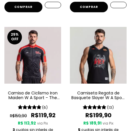
COMPRAR
COMPRAR
25
%
OFF
Camisa de Ciclismo Iron
Camiseta Regata de
Maiden W A Sport - The
Basquete Slayer W A Sport
Trooper
– Since 1981
(6)
(13)
R$119,92
R$199,90
R$159,90
R$ 113,92
R$ 189,91
via Pix
via Pix
3
cuotas sin interés de
5
cuotas sin interés de