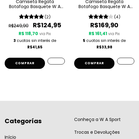
Camiseta Regata
Camiseta Regata
Botafogo Basquete W A
Botafogo Basquete W A
Sport Jogo 2 25/26 -
Sport - Treino 25/26 -
Branca
Preta
(2)
(4)
R$124,95
R$169,90
R$249,90
R$ 118,70
R$ 161,41
via Pix
via Pix
3
cuotas sin interés de
5
cuotas sin interés de
R$41,65
R$33,98
COMPRAR
COMPRAR
Conheça a W A Sport
Categorías
Trocas e Devoluções
Início