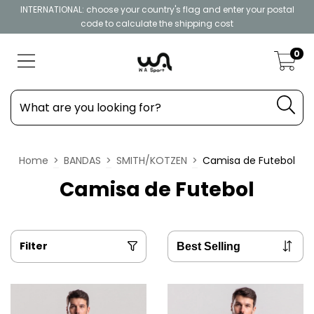
INTERNATIONAL: choose your country's flag and enter your postal
code to calculate the shipping cost
0
Home
>
BANDAS
>
SMITH/KOTZEN
>
Camisa de Futebol
Camisa de Futebol
Filter