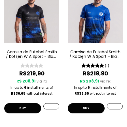
Camisa de Futebol Smith
Camisa de Futebol Smith
/ Kotzen W A Sport - Black
/ Kotzen W A Sport - Black
Light / White Noise - Preta
Light / White Noise - Azul
(1)
R$219,90
R$219,90
R$ 208,91
R$ 208,91
via Pix
via Pix
In up to
6
installments of
In up to
6
installments of
R$36,65
without interest
R$36,65
without interest
BUY
BUY