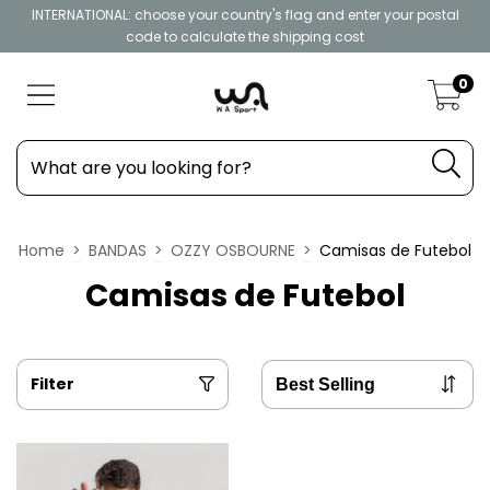
INTERNATIONAL: choose your country's flag and enter your postal
code to calculate the shipping cost
0
Home
>
BANDAS
>
OZZY OSBOURNE
>
Camisas de Futebol
Camisas de Futebol
Filter