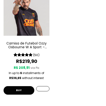
Camisa de Futebol Ozzy
Osbourne W A Sport –
Since 1980
(50)
R$219,90
R$ 208,91
via Pix
In up to
6
installments of
R$36,65
without interest
BUY