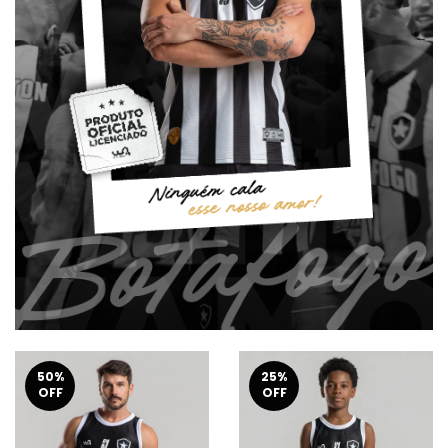
50
%
25
%
OFF
OFF