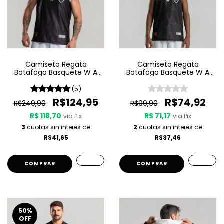
Camiseta Regata
Camiseta Regata
Botafogo Basquete W A
Botafogo Basquete W A
Sport Jogo 3 25/26 - Preta
Sport Jogo 3 25/26 - Preta
(5)
R$124,95
R$74,92
R$249,90
R$99,90
R$ 118,70
R$ 71,17
via Pix
via Pix
3
cuotas sin interés de
2
cuotas sin interés de
R$41,65
R$37,46
COMPRAR
COMPRAR
50
%
OFF