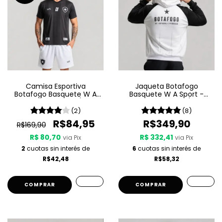
Camisa Esportiva
Jaqueta Botafogo
Botafogo Basquete W A
Basquete W A Sport -
Sport - Passeio 25/26 -
Light My Fire 25/26
Preta
(2)
(8)
R$84,95
R$349,90
R$169,90
R$ 80,70
R$ 332,41
via Pix
via Pix
2
cuotas sin interés de
6
cuotas sin interés de
R$42,48
R$58,32
COMPRAR
COMPRAR