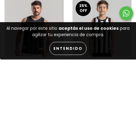
25
%
OFF
Al navegar por este sitio
aceptás el uso de cookies
para
agilizar tu experiencia de compra.
ENTENDIDO
Camiseta Regata
Camiseta Regata
Botafogo Basquete W A
Botafogo Basquete W A
Sport - Treino 25/26 -
Sport Jogo 1 25/26 -
Preta
Listrada
(4)
(1)
R$169,90
R$74,92
R$99,90
R$ 161,41
R$ 71,17
via Pix
via Pix
5
cuotas sin interés de
2
cuotas sin interés de
R$33,98
R$37,46
COMPRAR
COMPRAR