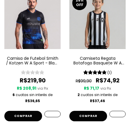
25
%
OFF
Camisa de Futebol Smith
Camiseta Regata
/ Kotzen W A Sport - Black
Botafogo Basquete W A
Light / White Noise - Preta
Sport Jogo 1 25/26 -
Listrada
(1)
R$219,90
R$74,92
R$99,90
R$ 208,91
R$ 71,17
via Pix
via Pix
6
cuotas sin interés de
2
cuotas sin interés de
R$36,65
R$37,46
COMPRAR
COMPRAR