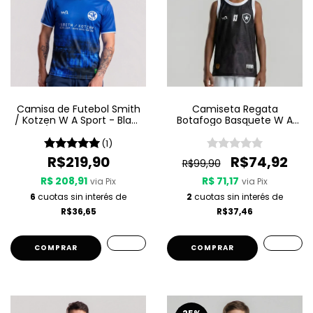
Camisa de Futebol Smith
Camiseta Regata
/ Kotzen W A Sport - Black
Botafogo Basquete W A
Light / White Noise - Azul
Sport Jogo 3 25/26 - Preta
(1)
R$219,90
R$74,92
R$99,90
R$ 208,91
R$ 71,17
via Pix
via Pix
6
cuotas sin interés de
2
cuotas sin interés de
R$36,65
R$37,46
COMPRAR
COMPRAR