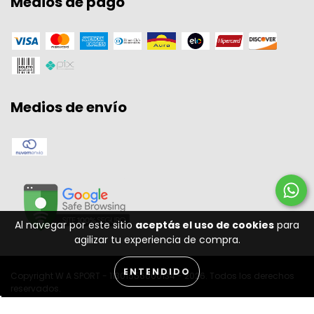
Medios de pago
Medios de envío
Al navegar por este sitio
aceptás el uso de cookies
para
agilizar tu experiencia de compra.
ENTENDIDO
Copyright W A SPORT - 11301556000134 - 2026. Todos los derechos
reservados.
Desenvolvido por: