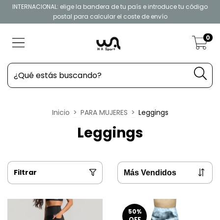
INTERNACIONAL: elige la bandera de tu país e introduce tu código
postal para calcular el coste de envío
0
Inicio
>
PARA MUJERES
>
Leggings
Leggings
Filtrar
50
%
OFF