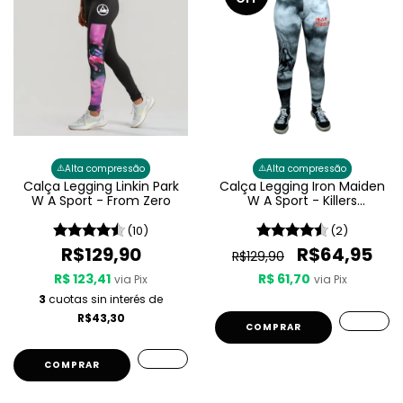
⚠️
⚠️
Alta compressão
Alta compressão
Calça Legging Linkin Park
Calça Legging Iron Maiden
W A Sport - From Zero
W A Sport - Killers
Feminina
(10)
(2)
R$129,90
R$64,95
R$129,90
R$ 123,41
R$ 61,70
via Pix
via Pix
3
cuotas sin interés de
R$43,30
COMPRAR
COMPRAR