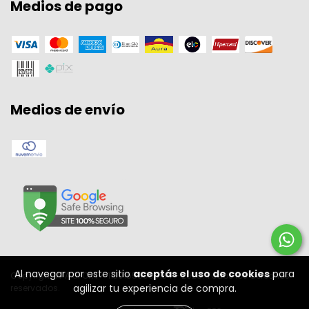
Medios de pago
Medios de envío
Al navegar por este sitio
aceptás el uso de cookies
para
Copyright W A SPORT - 11301556000134 - 2026. Todos los derechos
agilizar tu experiencia de compra.
reservados.