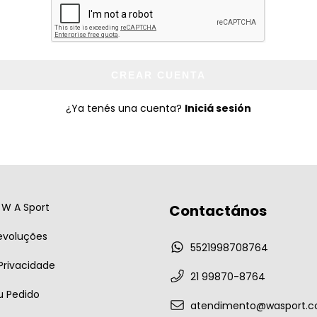
CREAR CUENTA
¿Ya tenés una cuenta?
Iniciá sesión
W A Sport
Contactános
evoluções
5521998708764
 Privacidade
21 99870-8764
u Pedido
atendimento@wasport.c