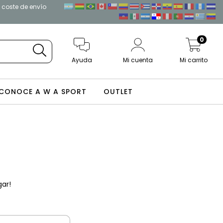
l coste de envío
0
Ayuda
Mi cuenta
Mi carrito
CONOCE A W A SPORT
OUTLET
gar!