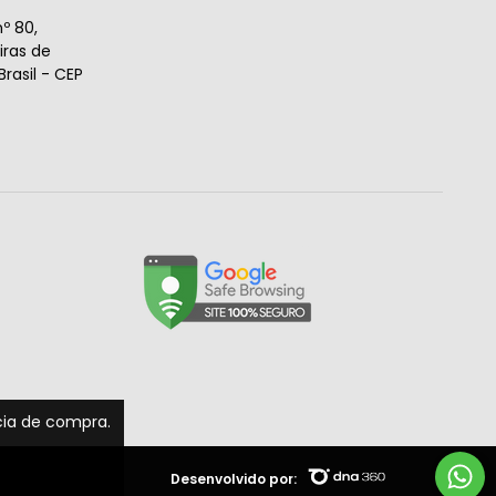
º 80,
ras de
rasil - CEP
ncia de compra.
Desenvolvido por: