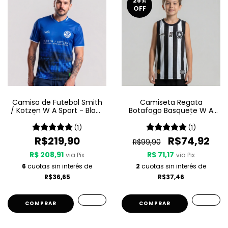
25
%
OFF
Camisa de Futebol Smith
Camiseta Regata
/ Kotzen W A Sport - Black
Botafogo Basquete W A
Light / White Noise - Azul
Sport Jogo 1 25/26 -
Listrada
(1)
(1)
R$219,90
R$74,92
R$99,90
R$ 208,91
R$ 71,17
via Pix
via Pix
6
cuotas sin interés de
2
cuotas sin interés de
R$36,65
R$37,46
COMPRAR
COMPRAR