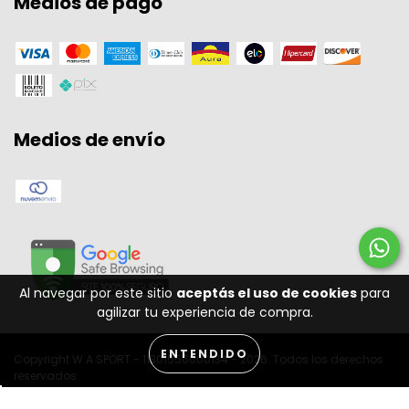
Medios de pago
Medios de envío
Al navegar por este sitio
aceptás el uso de cookies
para
agilizar tu experiencia de compra.
ENTENDIDO
Copyright W A SPORT - 11301556000134 - 2026. Todos los derechos
reservados.
Desenvolvido por: