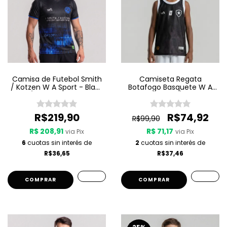
Camisa de Futebol Smith
Camiseta Regata
/ Kotzen W A Sport - Black
Botafogo Basquete W A
Light / White Noise - Preta
Sport Jogo 3 25/26 - Preta
R$219,90
R$74,92
R$99,90
R$ 208,91
R$ 71,17
via Pix
via Pix
6
cuotas sin interés de
2
cuotas sin interés de
R$36,65
R$37,46
COMPRAR
COMPRAR