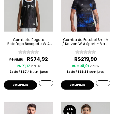
Camiseta Regata
Camisa de Futebol Smith
Botafogo Basquete W A
/ Kotzen W A Sport - Black
Sport Jogo 3 25/26 - Preta
Light / White Noise - Preta
- Infantil
R$74,92
R$219,90
R$99,90
R$ 71,17
R$ 208,91
via Pix
via Pix
2
x de
R$37,46
sem juros
6
x de
R$36,65
sem juros
COMPRAR
COMPRAR
25
%
OFF