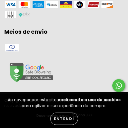
Meios de envio
Ao navegar por este site
você aceita o uso de cookies
Copyright W A SPORT - 11301556000134 - 2026. Todos os direitos
para agilizar a sua experiência de compra.
reservados.
Desenvolvido por:
ENTENDI