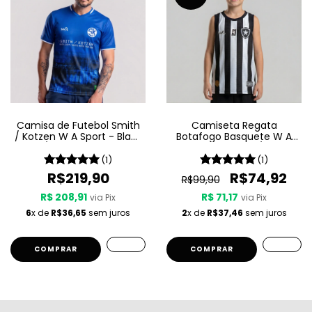
Camisa de Futebol Smith
Camiseta Regata
/ Kotzen W A Sport - Black
Botafogo Basquete W A
Light / White Noise - Azul
Sport Jogo 1 25/26 -
Listrada - Infantil
(1)
(1)
R$219,90
R$74,92
R$99,90
R$ 208,91
R$ 71,17
via Pix
via Pix
6
x de
R$36,65
sem juros
2
x de
R$37,46
sem juros
COMPRAR
COMPRAR