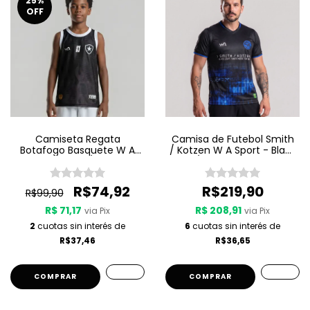
25
%
OFF
Camiseta Regata
Camisa de Futebol Smith
Botafogo Basquete W A
/ Kotzen W A Sport - Black
Sport Jogo 3 25/26 - Preta
Light / White Noise - Preta
R$74,92
R$219,90
R$99,90
R$ 71,17
R$ 208,91
via Pix
via Pix
2
cuotas sin interés de
6
cuotas sin interés de
R$37,46
R$36,65
COMPRAR
COMPRAR