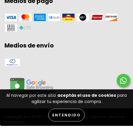
Medios de pago
Medios de envío
Al navegar por este sitio
aceptás el uso de cookies
para
agilizar tu experiencia de compra.
ENTENDIDO
Copyright W A SPORT - 11301556000134 - 2026. Todos los derechos
reservados.
Desenvolvido por: