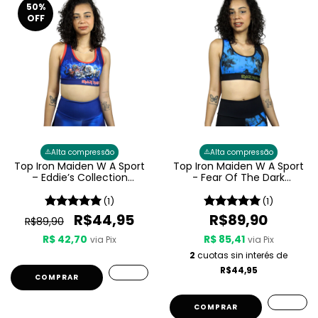
50
%
OFF
⚠️
⚠️
Alta compressão
Alta compressão
Top Iron Maiden W A Sport
Top Iron Maiden W A Sport
– Eddie’s Collection
- Fear Of The Dark
Feminino
Feminino
(1)
(1)
R$44,95
R$89,90
R$89,90
R$ 42,70
R$ 85,41
via Pix
via Pix
2
cuotas sin interés de
R$44,95
COMPRAR
COMPRAR