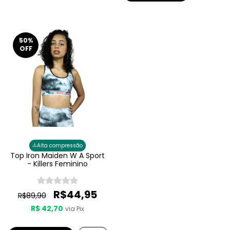
50
%
OFF
⚠️
Alta compressão
Top Iron Maiden W A Sport
- Killers Feminino
R$44,95
R$89,90
R$ 42,70
via Pix