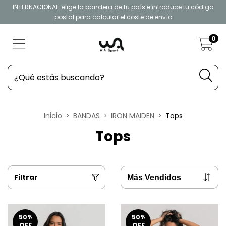
INTERNACIONAL: elige la bandera de tu país e introduce tu código
postal para calcular el coste de envío
0
Inicio
>
BANDAS
>
IRON MAIDEN
>
Tops
Tops
Filtrar
50
%
50
%
OFF
OFF